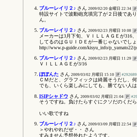
ブルーレイリ２♪
さん
2009/02/20 金曜日 22:34
特設サイトで波動砲充填完了が２日後であり
ん。
ブルーレイリ２♪
さん
2009/02/23 月曜日 10:08
メーカーは3月下旬、ＶＩＬＬＡＧＥが31
してるのはＧＵＩＤＥが一番じゃないでしょ
http://www.p-guide.com/kisyu_info/p_yamato22/
ブルーレイリ２♪
さん
2009/02/23 月曜日 11:29
ＶＩＬＬＡＧＥが3/16
ぽぽんた
さん
2009/03/02 月曜日 15:10
#292689
ＣＭだと、グラフィックは綺麗そうだし、何
でも、いくら楽しみにしても、勝てない人は
ISIPシャドウ
さん
2009/03/02 月曜日 21:04
#2
そうですね。負けたらすぐにクソだのくだら
いい歌ですね
ブルーレイリ２♪
さん
2009/03/09 月曜日 22:54
＞やれやれだぜ・・ さん
すみません予想外れたようです。