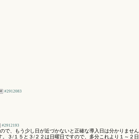
#2912083
#2912193
ので、もう少し日が近づかないと正確な導入日は分かりません
す。３/１５と３/２２は日曜日ですので、多分これより１～２