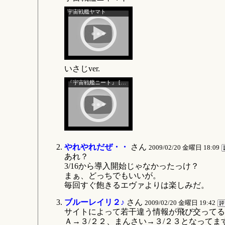
宇宙戦艦ヤマト
いさじver.
『宇宙戦艦ニート』 [いさじ].ニート＆ヒッキー
やれやれだぜ・・
さん
2009/02/20 金曜日 18:09
あれ？
3/16から導入開始じゃなかったっけ？
まぁ、どっちでもいいが。
毎回すぐ飽きるエヴァよりは楽しみだ。
ブルーレイリ２♪
さん
2009/02/20 金曜日 19:42
サイトによって若干違う情報が飛び交ってる
Ａ→３/２２、まんさい→３/２３となってま