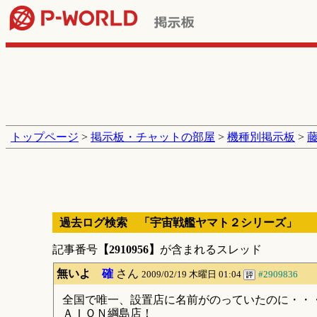
トップページ
>
掲示板・チャットの部屋
>
機種別掲示板
>
藤
過去ログ検索 「宇宙戦艦ヤマト２シリーズ」
記事番号
【2910956】
が含まれるスレッド
無いよ
確
さん
2009/02/19 木曜日 01:04
#2909836
全国で唯一、設置店に名前がのっていたのに・・
ＡＩＯＮ綱島店！