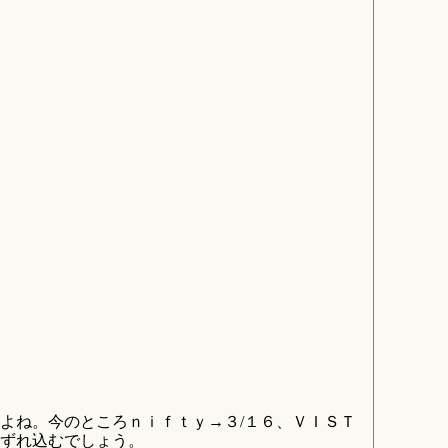
よね。今のところｎｉｆｔｙ→３/１６、ＶＩＳＴ
日ずれ込むでしょう。