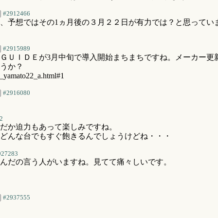
#2912466
、予想ではその1ヵ月後の３月２２日が有力では？と思ってい
#2915989
6、ＧＵＩＤＥが3月中旬で導入開始まちまちですね。メーカー
うか？
p_yamato22_a.html#1
#2916080
2
だか迫力もあって楽しみですね。
どんな台でもすぐ飽きるんでしょうけどね・・・
927283
んだの言う人がいますね。見てて痛々しいです。
#2937555