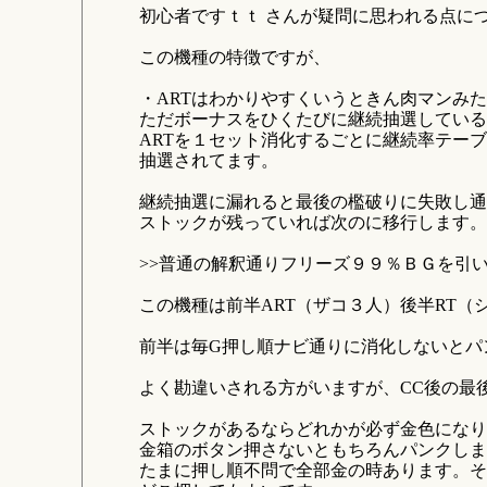
初心者ですｔｔ さんが疑問に思われる点に
この機種の特徴ですが、
・ARTはわかりやすくいうときん肉マンみ
ただボーナスをひくたびに継続抽選している
ARTを１セット消化するごとに継続率テー
抽選されてます。
継続抽選に漏れると最後の檻破りに失敗し通
ストックが残っていれば次のに移行します。
>>普通の解釈通りフリーズ９９％ＢＧを引
この機種は前半ART（ザコ３人）後半RT
前半は毎G押し順ナビ通りに消化しないとパ
よく勘違いされる方がいますが、CC後の最
ストックがあるならどれかが必ず金色になり
金箱のボタン押さないともちろんパンクしま
たまに押し順不問で全部金の時あります。そ