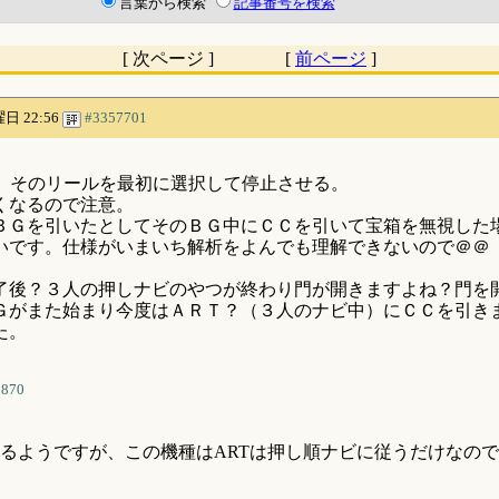
言葉から検索
記事番号を検索
[ 次ページ ] [
前ページ
]
曜日 22:56
#3357701
、そのリールを最初に選択して停止させる。
くなるので注意。
ＢＧを引いたとしてそのＢＧ中にＣＣを引いて宝箱を無視した
いです。仕様がいまいち解析をよんでも理解できないので＠＠
了後？３人の押しナビのやつが終わり門が開きますよね？門を
Ｇがまた始まり今度はＡＲＴ？（３人のナビ中）にＣＣを引き
た。
8870
るようですが、この機種はARTは押し順ナビに従うだけなので