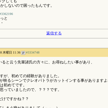
ックしても
しかしないので困ったもんです。
#3362196
っと
・
返信する
/28 木曜日 11:36
#3334748
いると云う先輩諸氏の方々に、お尋ねしたい事があり、
ますが、初めての経験がありました。
客が映るシーンでクレオパトラがカットインする事がありますよ
のは初めてです。
と思っていましたので、？？？です。
だけですかね？？
てしまう癖がありまして（－－，）