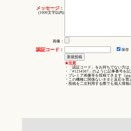
メッセージ：
(1000文字以内)
画像：
認証コード：
保存
★注意
・「認証コード」をお持ちでない方は
・「#1234567」のように記事番号
・プレミア画像等を投稿できます（jpg
・この機種に関係ないネタと反応を禁
・投稿を二次利用する際でも個人情報