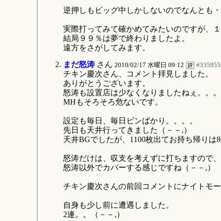
逆押しもビッグ中しかしないのでなんとも・
実際打ってみて確かめてみたいのですが、１
結局９９％は夢で終わりましたよ。
遠方をさがしてみます。
まだ怒涛
さん
2010/02/17 水曜日 09:12
#335955
チキン慶次さん、コメント拝見しました。
ありがとうございます。
怒涛も設置店は少なくなりましたねぇ。。。
MHもそろそろ危ないです。
設定も毎日、毎日ピンばかり。。。。
先日も天井行ってきました（－－,）
天井BGでしたが、1100枚出てお持ち帰りは8
怒涛だけは、収支を考えずに打ちますので、
怒涛以外でカバーする感じですね（－－,）
チキン慶次さんの前回コメントにナイトモー
自身も少し前に遭遇しました。
2連。。（－－,）