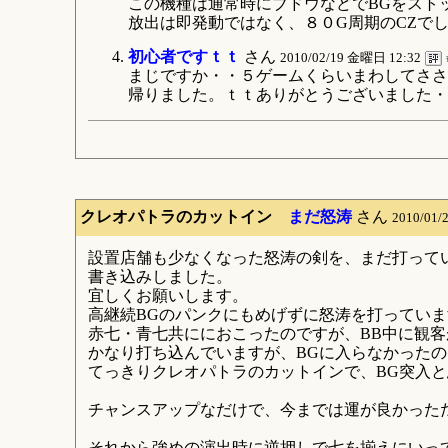
この機種は通常時にブドウなどでBGをスト
放出は即発動ではなく、８０G周期のCZで
初心者ですｔｔ
さん
2010/02/19 金曜日 12:32
まじですか・・５ゲームくらいまわしてささ
帰りました。ｔｔありがとうございました・
クレオパトラのカットイン
まだ怒涛
さん
2010/01
設置店舗も少なくなった怒涛の剣を、まだ打って
書き込みしました。
宜しくお願いします。
高継続BGのパンクにもめげずに怒涛を打ってい
赤七・青七共ににおこったのですが、BB中に観
かなり打ち込んでいますが、BGに入らなかった
てっきりクレオパトラのカットインで、BG突入
チャンスアップなだけで、今までは運が良かった
それから強めの演出時に逆押しで七を揃えにいっ