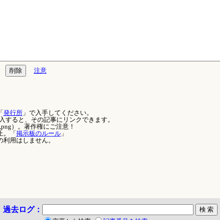
注意
「
発行所
」で入手してください。
を記入すると、その記事にリンクできます。
,png）。著作権にご注意！
止。「
掲示板のルール
」
の利用はしません。
過去ログ：