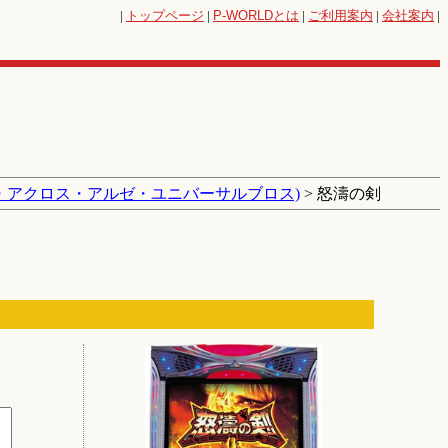
|
トップページ
|
P-WORLD
とは
|
ご利用案内
|
会社案内
|
・アクロス・アルゼ・ユニバーサルブロス)
> 怒濤の剣