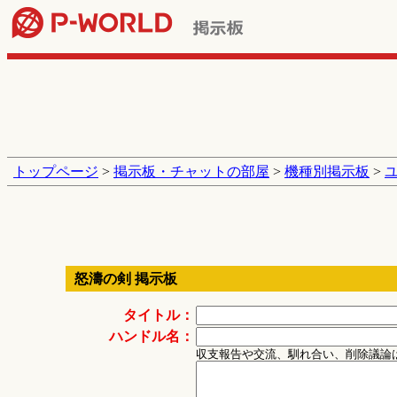
トップページ
>
掲示板・チャットの部屋
>
機種別掲示板
>
怒濤の剣 掲示板
タイトル：
ハンドル名：
収支報告や交流、馴れ合い、削除議論