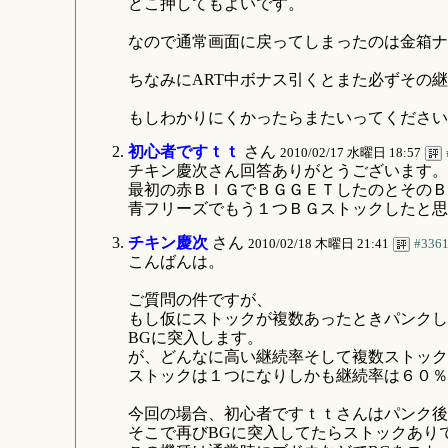
どこ押してもよいです。
なので通常画面に戻ってしまったのは金箱ナ
ちなみにART中ボナス引くとまた必ずその
もしわかりにくかったらまたいってください
初心者ですｔｔ
さん
2010/02/17 水曜日 18:57
チキン慶次さん回答ありがとうございます。
最初の赤ＢＩＧでＢＧＧＥＴしたのとそのＢ
青フリーズでもう１つＢＧストックしたと思
チキン慶次
さん
2010/02/18 木曜日 21:41
#336
こんばんは。
ご質問の件ですが、
もし仮にストックが複数あったときパンクし
BGに突入します。
が、どんなに高い継続率そして複数ストック
ストックは１つになりしかも継続率は６０％
今回の場合、初心者ですｔｔさんはパンク後
そこで再びBGに突入してたらストックあり