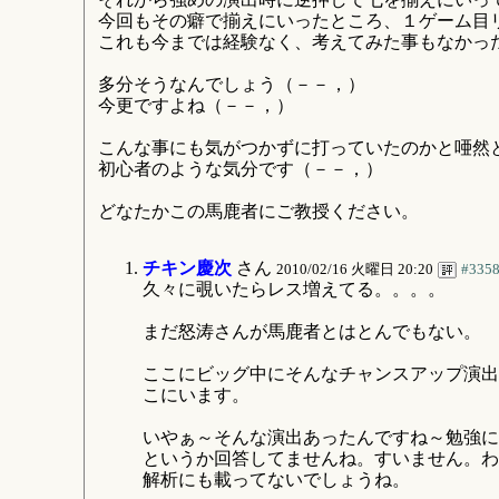
今回もその癖で揃えにいったところ、１ゲーム目
これも今までは経験なく、考えてみた事もなかっ
多分そうなんでしょう（－－，）
今更ですよね（－－，）
こんな事にも気がつかずに打っていたのかと唖然
初心者のような気分です（－－，）
どなたかこの馬鹿者にご教授ください。
チキン慶次
さん
2010/02/16 火曜日 20:20
#335
久々に覗いたらレス増えてる。。。。
まだ怒涛さんが馬鹿者とはとんでもない。
ここにビッグ中にそんなチャンスアップ演出
こにいます。
いやぁ～そんな演出あったんですね～勉強に
というか回答してませんね。すいません。わ
解析にも載ってないでしょうね。