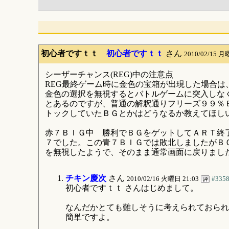
初心者ですｔｔ
初心者ですｔｔ
さん
2010/02/15 月
シーザーチャンス(REG)中の注意点
REG最終ゲーム時に金色の宝箱が出現した場合は
金色の選択を無視するとバトルゲームに突入しな
とあるのですが、普通の解釈通りフリーズ９９％
トックしていたＢＧとかはどうなるか教えてほし
赤７ＢＩＧ中 勝利でＢＧをゲットしてＡＲＴ終
７でした。この青７ＢＩＧでは敗北しましたがＢ
を無視したようで、そのまま通常画面に戻りまし
チキン慶次
さん
2010/02/16 火曜日 21:03
#335
初心者ですｔｔ さんはじめまして。
なんだかとても難しそうに考えられておられ
簡単ですよ。