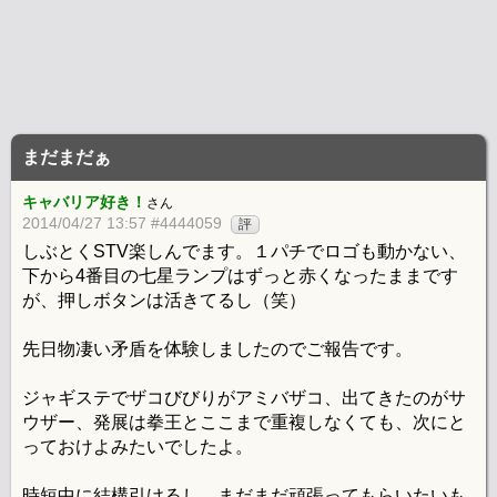
まだまだぁ
キャバリア好き！
さん
2014/04/27 13:57 #4444059
評
しぶとくSTV楽しんでます。１パチでロゴも動かない、
下から4番目の七星ランプはずっと赤くなったままです
が、押しボタンは活きてるし（笑）
先日物凄い矛盾を体験しましたのでご報告です。
ジャギステでザコびびりがアミバザコ、出てきたのがサ
ウザー、発展は拳王とここまで重複しなくても、次にと
っておけよみたいでしたよ。
時短中に結構引けるし、まだまだ頑張ってもらいたいも