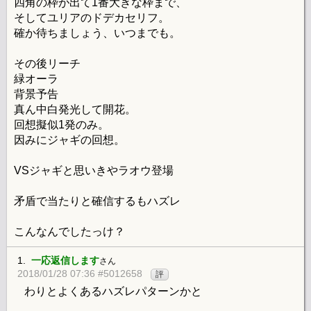
四角の枠が出て1番大きな枠まで、
そしてユリアのドデカセリフ。
確か待ちましょう、いつまでも。
その後リーチ
緑オーラ
背景予告
真ん中白発光して開花。
回想擬似1発のみ。
因みにジャギの回想。
VSジャギと思いきやラオウ登場
矛盾で当たりと確信するもハズレ
こんなんでしたっけ？
1.
一応返信します
さん
2018/01/28 07:36 #5012658
評
わりとよくあるハズレパターンかと