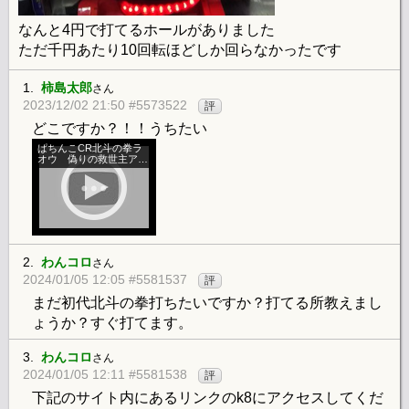
なんと4円で打てるホールがありました
ただ千円あたり10回転ほどしか回らなかったです
1.
柿島太郎
さん
2023/12/02 21:50 #5573522
評
どこですか？！！うちたい
ぱちんこCR北斗の拳ラ
オウ 偽りの救世主アミ
バリーチ
2.
わんコロ
さん
2024/01/05 12:05 #5581537
評
まだ初代北斗の拳打ちたいですか？打てる所教えまし
ょうか？すぐ打てます。
3.
わんコロ
さん
2024/01/05 12:11 #5581538
評
下記のサイト内にあるリンクのk8にアクセスしてくだ