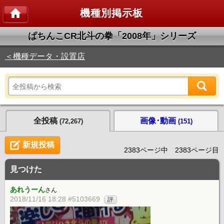
機種別掲示板
ぱちんこCR北斗の拳「2008年」シリーズ
＜機種データ・設置店
全投稿
画像･動画
(72,267)
(151)
新規投稿
2383ページ中 2383ページ目
見つけた
あれうーん
さん
2018/11/16 18:28 #5103669
評