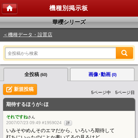
機種別掲示板
華櫻シリーズ
＜機種データ・設置店
全投稿
画像･動画
(60)
(0)
新規投稿
5ページ中 5ページ目
期待するほうが○ほ
それですね
さん
2007/07/23 09:49 #1959024
評
いみそやめんそのエマだから、いろいろ期待して
打ちにいったのにとか書いてるの見るけど。