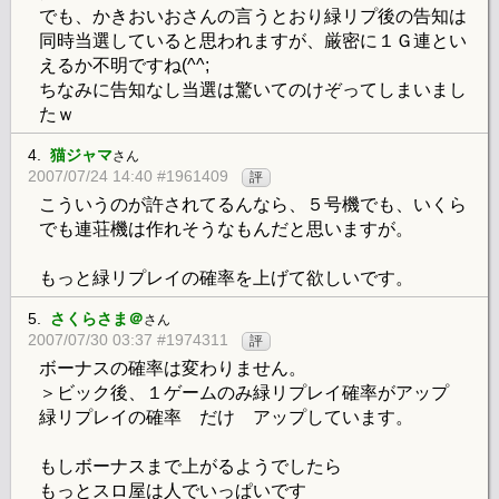
でも、かきおいおさんの言うとおり緑リプ後の告知は
同時当選していると思われますが、厳密に１Ｇ連とい
えるか不明ですね(^^;
ちなみに告知なし当選は驚いてのけぞってしまいまし
たｗ
4.
猫ジャマ
さん
2007/07/24 14:40 #1961409
評
こういうのが許されてるんなら、５号機でも、いくら
でも連荘機は作れそうなもんだと思いますが。
もっと緑リプレイの確率を上げて欲しいです。
5.
さくらさま＠
さん
2007/07/30 03:37 #1974311
評
ボーナスの確率は変わりません。
＞ビック後、１ゲームのみ緑リプレイ確率がアップ
緑リプレイの確率 だけ アップしています。
もしボーナスまで上がるようでしたら
もっとスロ屋は人でいっぱいです