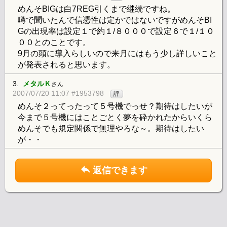
めんそBIGは白7REG引くまで継続ですね。
噂で聞いたんで信憑性は定かではないですがめんそBI
Gの出現率は設定１で約１/８０００で設定６で１/１０
００とのことです。
9月の頭に導入らしいので来月にはもう少し詳しいこと
が発表されると思います。
3.
メタルＫ
さん
2007/07/20 11:07 #1953798
評
めんそ２ってったって５号機でっせ？期待はしたいが
今まで５号機にはことごとく夢を砕かれたからいくら
めんそでも規定関係で無理やろな～。期待はしたい
が・・
返信できます