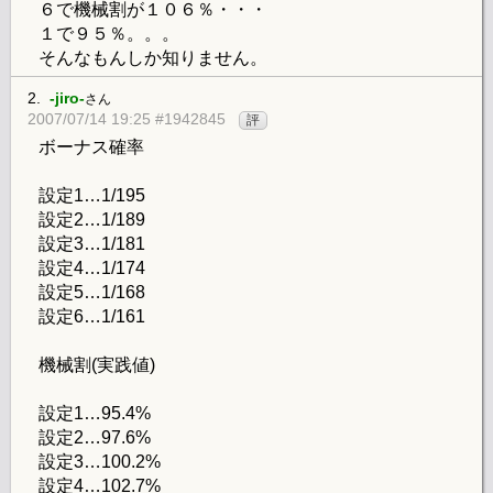
６で機械割が１０６％・・・
１で９５％。。。
そんなもんしか知りません。
2.
-jiro-
さん
2007/07/14 19:25 #1942845
評
ボーナス確率
設定1…1/195
設定2…1/189
設定3…1/181
設定4…1/174
設定5…1/168
設定6…1/161
機械割(実践値)
設定1…95.4%
設定2…97.6%
設定3…100.2%
設定4…102.7%