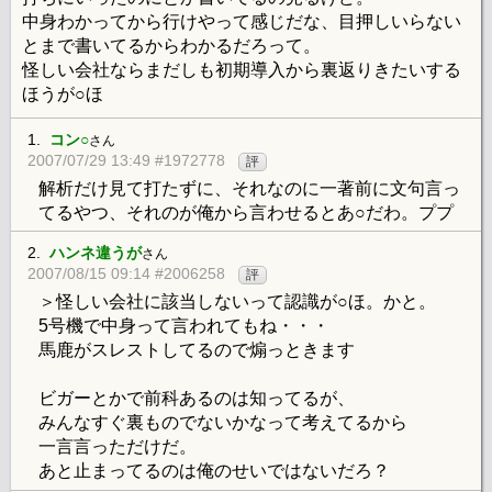
中身わかってから行けやって感じだな、目押しいらない
とまで書いてるからわかるだろって。
怪しい会社ならまだしも初期導入から裏返りきたいする
ほうが○ほ
1.
コン○
さん
2007/07/29 13:49 #1972778
評
解析だけ見て打たずに、それなのに一著前に文句言っ
てるやつ、それのが俺から言わせるとあ○だわ。ププ
2.
ハンネ違うが
さん
2007/08/15 09:14 #2006258
評
＞怪しい会社に該当しないって認識が○ほ。かと。
5号機で中身って言われてもね・・・
馬鹿がスレストしてるので煽っときます
ビガーとかで前科あるのは知ってるが、
みんなすぐ裏ものでないかなって考えてるから
一言言っただけだ。
あと止まってるのは俺のせいではないだろ？