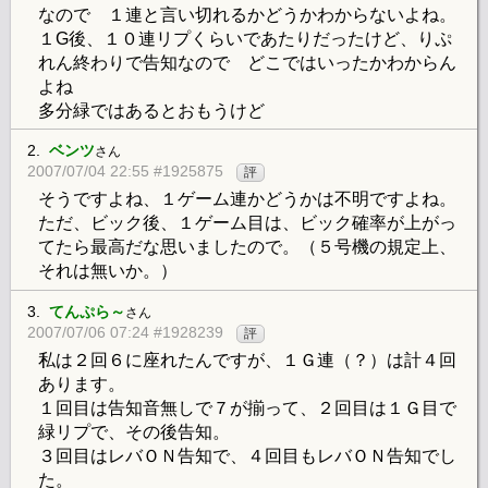
なので １連と言い切れるかどうかわからないよね。
１G後、１０連リプくらいであたりだったけど、りぷ
れん終わりで告知なので どこではいったかわからん
よね
多分緑ではあるとおもうけど
2.
ベンツ
さん
2007/07/04 22:55 #1925875
評
そうですよね、１ゲーム連かどうかは不明ですよね。
ただ、ビック後、１ゲーム目は、ビック確率が上がっ
てたら最高だな思いましたので。（５号機の規定上、
それは無いか。）
3.
てんぷら～
さん
2007/07/06 07:24 #1928239
評
私は２回６に座れたんですが、１Ｇ連（？）は計４回
あります。
１回目は告知音無しで７が揃って、２回目は１Ｇ目で
緑リプで、その後告知。
３回目はレバＯＮ告知で、４回目もレバＯＮ告知でし
た。