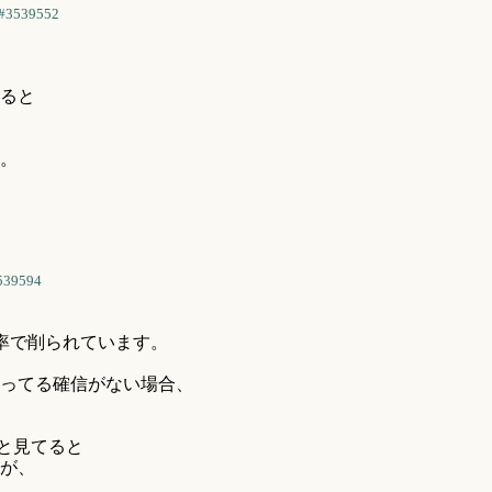
#3539552
ると
。
539594
確率で削られています。
ってる確信がない場合、
.と見てると
が、
.