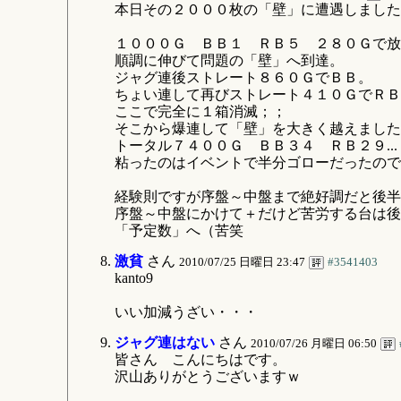
本日その２０００枚の「壁」に遭遇しました
１０００Ｇ ＢＢ１ ＲＢ５ ２８０Ｇで放
順調に伸びて問題の「壁」へ到達。
ジャグ連後ストレート８６０ＧでＢＢ。
ちょい連して再びストレート４１０ＧでＲＢ
ここで完全に１箱消滅；；
そこから爆連して「壁」を大きく越えました
トータル７４００Ｇ ＢＢ３４ ＲＢ２９...
粘ったのはイベントで半分ゴローだったので
経験則ですが序盤～中盤まで絶好調だと後半
序盤～中盤にかけて＋だけど苦労する台は後
「予定数」へ（苦笑
激貧
さん
2010/07/25 日曜日 23:47
#3541403
kanto9
いい加減うざい・・・
ジャグ連はない
さん
2010/07/26 月曜日 06:50
皆さん こんにちはです。
沢山ありがとうございますｗ