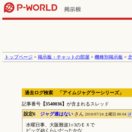
トップページ
>
掲示板・チャットの部屋
>
機種別掲示板
>
過去ログ検索 「アイムジャグラーシリーズ」
記事番号
【3540036】
が含まれるスレッド
設定6
ジャグ連はない
さん
2010/07/24 土曜日 00:04
水曜日事、大阪難波1○3のＥＸで
ビッグ48くらいだったかな