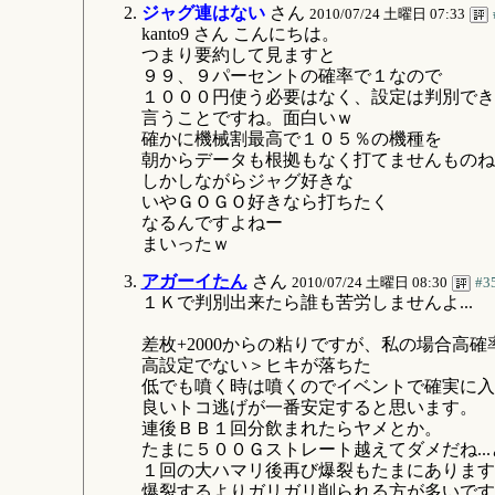
ジャグ連はない
さん
2010/07/24 土曜日 07:33
kanto9 さん こんにちは。
つまり要約して見ますと
９９、９パーセントの確率で１なので
１０００円使う必要はなく、設定は判別でき
言うことですね。面白いｗ
確かに機械割最高で１０５％の機種を
朝からデータも根拠もなく打てませんものね
しかしながらジャグ好きな
いやＧＯＧＯ好きなら打ちたく
なるんですよねー
まいったｗ
アガーイたん
さん
2010/07/24 土曜日 08:30
#3
１Ｋで判別出来たら誰も苦労しませんよ...
差枚+2000からの粘りですが、私の場合高
高設定でない＞ヒキが落ちた
低でも噴く時は噴くのでイベントで確実に入
良いトコ逃げが一番安定すると思います。
連後ＢＢ１回分飲まれたらヤメとか。
たまに５００Ｇストレート越えてダメだね..
１回の大ハマリ後再び爆裂もたまにあります
爆裂するよりガリガリ削られる方が多いです..