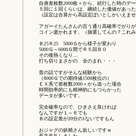
自身差枚数2000枚＋から、続行した時のデ
５回に１回くらいは、継続した価値があった
（設定は合算から高設定ぽいとしかいえませ
アガーイたんさんの言う通り高確率でがりが
コイン逝かれます。（抽選してんの？これみ
Ｂ25Ｒ25 5000Ｇから様子が変わり
5000Ｇ～6000Ｇ間でＲ５回Ｂ０
その後熱くなり…
打ち切りまさかの 全のまれ・・・
昔の話ですがそんな経験から
（8000Ｇでの期待値1500枚位の）
ＥＸ系で差枚数2000＋から追った場合
時間効率的にも精神的にもつらかった
データが多いです。
完全確率なので、ひきさえ良ければ
なんですが１～６でも
Ｂの設定差が20分の1ないですもん
おジャグの妖精さん欲しいですｗ
長文失礼しました。