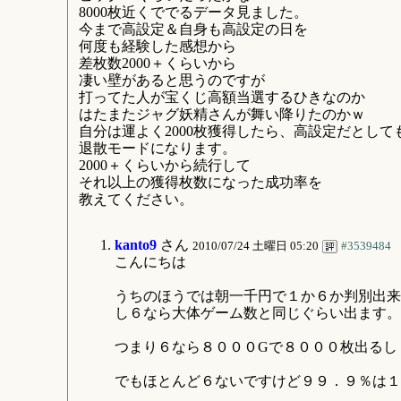
8000枚近くででるデータ見ました。
今まで高設定＆自身も高設定の日を
何度も経験した感想から
差枚数2000＋くらいから
凄い壁があると思うのですが
打ってた人が宝くじ高額当選するひきなのか
はたまたジャグ妖精さんが舞い降りたのかｗ
自分は運よく2000枚獲得したら、高設定だとして
退散モードになります。
2000＋くらいから続行して
それ以上の獲得枚数になった成功率を
教えてください。
kanto9
さん
2010/07/24 土曜日 05:20
#3539484
こんにちは
うちのほうでは朝一千円で１か６か判別出来
し６なら大体ゲーム数と同じぐらい出ます。
つまり６なら８０００Gで８０００枚出るし
でもほとんど６ないですけど９９．９％は１