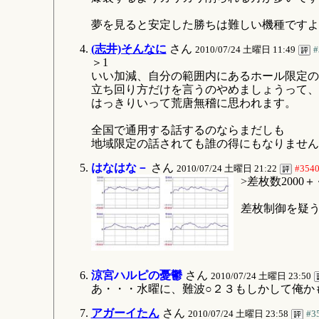
夢を見ると安定した勝ちは難しい機種ですよ
(志井)そんなに
さん
2010/07/24 土曜日 11:49
#
＞1
いい加減、自分の範囲内にあるホール限定の
立ち回り方だけを言うのやめましょうって、
はっきりいって荒唐無稽に思われます。
全国で通用する話するのならまだしも
地域限定の話されても誰の得にもなりません
はなはな－
さん
2010/07/24 土曜日 21:22
#354
>差枚数200
差枚制御を疑
涼宮ハルピの憂鬱
さん
2010/07/24 土曜日 23:50
あ・・・水曜に、難波○２３もしかして俺か
アガーイたん
さん
2010/07/24 土曜日 23:58
#3