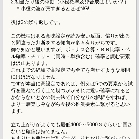
2.初当たり後の挙動（小役確率及び合成はよいか？）
＊小役の波が荒すぎるとほぼNG!
後は2の繰り返しです。
この機種はある意味設定が読み安い反面、偏りが出る
と間違った判断をする傾向が多々有りがちです。
御存知かと思いますが、ボ－ナス合算・ＢＲ比率・ベ
ル確率・チェリ－（同時・単独含む）確率と読む要素
は沢山あります。
これまでの経験で高設定でも全てを満たすような展開
にはほぼなりません。
ですが本当に高設定であれば、例えば5つの要素から試
行を重ねて行く上で幾つかがそれに近い確率になると
かならないとかの消去法で自分なりの解析をすれば、
より一層楽しみながら今後の推測要素に繋がると思い
ます。
立ち上がりがよくても最低4000～5000Ｇぐらいは回さ
ないと確信は持てません。
あまりにも悪ければ別ですが、それなりに繋がってい