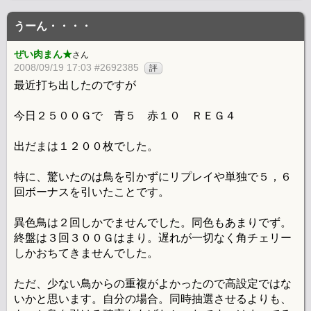
うーん・・・・
ぜい肉まん★
さん
2008/09/19 17:03 #2692385
評
最近打ち出したのですが
今日２５００Ｇで 青５ 赤１０ ＲＥＧ４
出だまは１２００枚でした。
特に、驚いたのは鳥を引かずにリプレイや単独で５，６
回ボーナスを引いたことです。
異色鳥は２回しかでませんでした。同色もあまりでず。
終盤は３回３００Ｇはまり。遅れが一切なく角チェリー
しかおちてきませんでした。
ただ、少ない鳥からの重複がよかったので高設定ではな
いかと思います。自分の場合。同時抽選させるよりも、