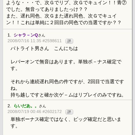
ような・・・で、次Ｇでリプ、次Ｇでキュイン！！青⑦
でした。無音ってありましたっけ？？
また、遅れ同色、次Ｇまた遅れ同色、次Ｇでキュイ
ン！！これは単純に２回目の同色での当選ですか？？
1.
シャラ－ンQ
さん
2008/07/16 11:35 #2598611
評
パトライト男さん こんにちは
レバーオンで無音はあります。単独ボ－ナス確定で
す。
それから連続遅れ同色の件ですが、2回目で当選です
ね。
持ち越しですと確か次ゲ－ムはリプレイのみですね。
2.
らいだあ。。
さん
2008/07/19 00:46 #2602172
評
単独ボーナス確定ではなく、ビッグ確定だと思いま
す。