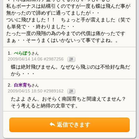
私もボーナスは結構引くのですが一度も蝶は飛んだ事が
無かったので諦めずに通ってましたが・・
ついに飛びました！！ ちょっと手が震えました（笑で
も単発で・・終わりました・・
たった一度の飛翔の為の今までの代償は痛かったです
まぁ・・そーうまくはいかないって事ですよね。。
1.
べらぼう
さん
2009/04/14 14:06 #2987256
評
蝶は絶対飛びません。なぜなら飛ぶのは不恰好な鳥だ
から・・・
2.
白米育ち
さん
2009/04/15 18:50 #2989162
評
たよよ さん、おそらく南国育ちと間違えてません？
そう考えると納得の文章です。
返信できます