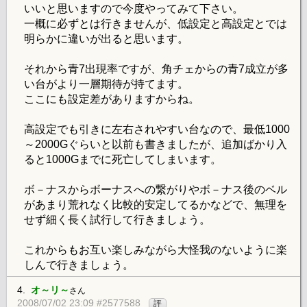
いいと思いますので今度やってみて下さい。
一概に必ずとは行きませんが、低設定と高設定とでは
明らかに違いが出ると思います。
それから青7出現率ですが、角チェからの青7成立が多
い台がより一層期待が持てます。
ここにも設定差がありますからね。
高設定でも引きに左右されやすい台なので、最低1000
～2000Gぐらいと以前も書きましたが、追加ばかり入
ると1000Gまでに死亡してしまいます。
ボ－ナスからボーナスへの繋がりやボ－ナス後のベル
があまり荒れなく比較的安定してるかなどで、無理を
せず細く長く試行して行きましょう。
これからもお互い楽しみながら大怪我のないように楽
しんで行きましょう。
4.
オ～リ～
さん
2008/07/02 23:09 #2577588
評