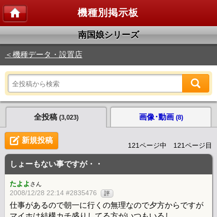
機種別掲示板
南国娘シリーズ
＜機種データ・設置店
全投稿
画像･動画
(3,023)
(8)
新規投稿
121ページ中 121ページ目
しょーもない事ですが・・
たよよ
さん
2008/12/28 22:14 #2835476
評
仕事があるので朝一に行くの無理なので夕方からですが
マイホは結構カチ盛りしてる方がいつもいるし