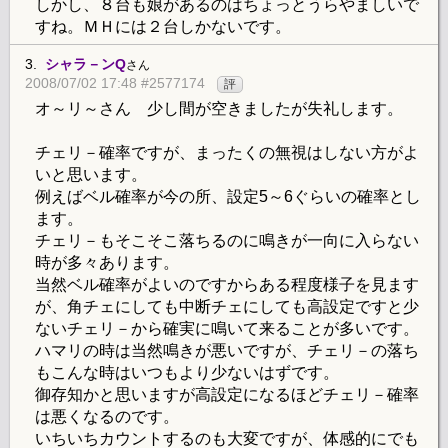
しかし、８台も娘があるのはちょっとうらやましいで
すね。ＭＨには２台しかないです。
3.
シャラ－ンQ
さん
2008/07/02 17:48 #2577174
評
オ～リ～さん 少し間が空きましたが失礼します。
チェリ－確率ですが、まったくの無視はしない方がよ
いと思います。
例えばベル確率が今の所、設定5～6ぐらいの確率とし
ます。
チェリ－もそこそこ落ちるのに鳴きが一向に入らない
時が多々あります。
当然ベル確率がよいのですからある程度様子を見ます
が、角チェにしても中断チェにしても高設定ですと少
ないチェリ－から確実に鳴いて来ることが多いです。
ハマリの時は当然鳴きが悪いですが、チェリ－の落ち
もこんな時はいつもより少ないはずです。
御存知かと思いますが高設定になるほどチェリ－確率
は悪くなるのです。
いちいちカウントするのも大変ですが、体感的にでも