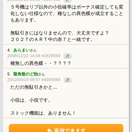
５号機はリプ以外の小役確率はボーナス確定しても変
化しない仕様なので、種なしの異色蝶が成立すること
もあります。
無駄引きにはなりませんので、大丈夫ですよ？
２０２７のＡＲＴ中の赤７と一緒です。
4.
あらまい
さん
2008/12/22 14:58 #2828569
評
種無しの異色蝶・・？？？？
5.
龍角散のど飴
さん
2012/04/19 09:57 #4059084
評
ただの無駄引きかと…
小役は、小役です。
ストック機能は、ありません！
返信できます