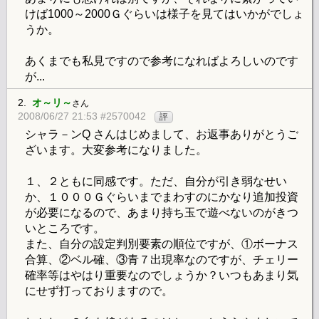
けば1000～2000Ｇぐらいは様子を見てはいかがでしょ
うか。
あくまでも私見ですので参考になればよろしいのです
が...
2.
オ～リ～
さん
2008/06/27 21:53 #2570042
評
シャラ－ンQ さんはじめまして、お返事ありがとうご
ざいます。大変参考になりました。
１、２ともに同感です。ただ、自分が引き弱なせい
か、１０００Ｇぐらいまでまわすのにかなり追加投資
が必要になるので、あまり持ち玉で遊べないのがきつ
いところです。
また、自分の設定判別要素の順位ですが、①ボーナス
合算、②ベル確、③青７出現率なのですが、チェリー
確率等はやはり重要なのでしょうか？いつもあまり気
にせず打っておりますので。