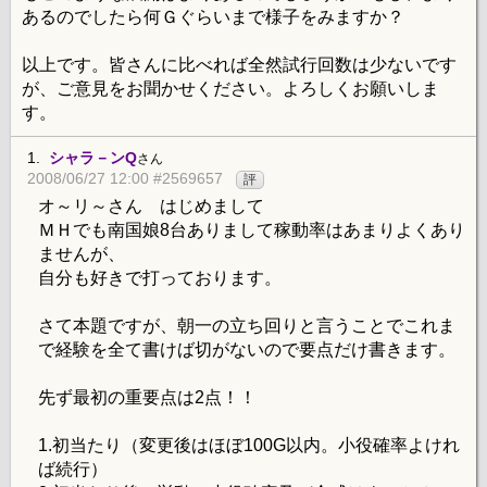
あるのでしたら何Ｇぐらいまで様子をみますか？
以上です。皆さんに比べれば全然試行回数は少ないです
が、ご意見をお聞かせください。よろしくお願いしま
す。
1.
シャラ－ンQ
さん
2008/06/27 12:00 #2569657
評
オ～リ～さん はじめまして
ＭＨでも南国娘8台ありまして稼動率はあまりよくあり
ませんが、
自分も好きで打っております。
さて本題ですが、朝一の立ち回りと言うことでこれま
で経験を全て書けば切がないので要点だけ書きます。
先ず最初の重要点は2点！！
1.初当たり（変更後はほぼ100G以内。小役確率よけれ
ば続行）