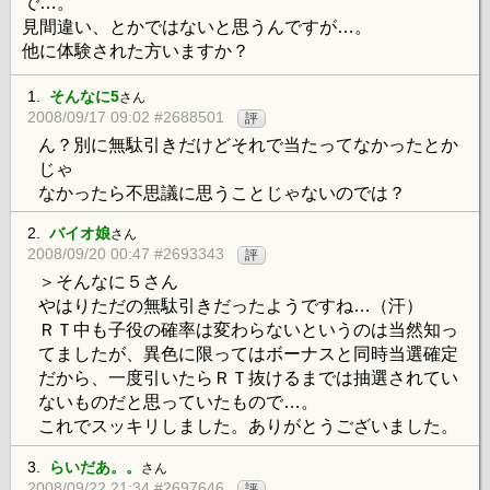
で…。
見間違い、とかではないと思うんですが…。
他に体験された方いますか？
1.
そんなに5
さん
2008/09/17 09:02 #2688501
評
ん？別に無駄引きだけどそれで当たってなかったとか
じゃ
なかったら不思議に思うことじゃないのでは？
2.
バイオ娘
さん
2008/09/20 00:47 #2693343
評
＞そんなに５さん
やはりただの無駄引きだったようですね…（汗）
ＲＴ中も子役の確率は変わらないというのは当然知っ
てましたが、異色に限ってはボーナスと同時当選確定
だから、一度引いたらＲＴ抜けるまでは抽選されてい
ないものだと思っていたもので…。
これでスッキリしました。ありがとうございました。
3.
らいだあ。。
さん
2008/09/22 21:34 #2697646
評