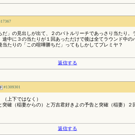
317367
勝ちだ」の見出しが出て、２のバトルリーチであっさり当たり
。途中に３の当たりが１回あっただけで後は全てラウンド中の
発当たりの「この喧嘩勝ちだ」ってもしかしてプレミヤ？
返信する
#1309301
。（上下ではなく）
と突確（稲妻からの）と万吉君好きよの予告と突確（稲妻）２
返信する