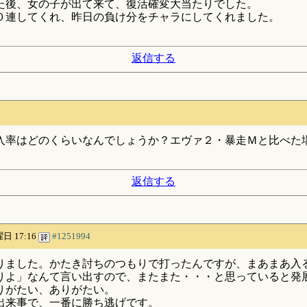
た後、女の子が出て来て、復活確変大当たりでした。
０連してくれ、昨日の負け分をチャラにしてくれました。
返信する
入率はどのくらいなんでしょうか？エヴァ２・暴走Ｍと比べた
返信する
曜日 17:16
#1251994
りました。かたき討ちのつもりで打ったんですが、まあまあ入
りよ」なんて言い出すので、またまた・・・と思っていると発
りがたい、ありがたい。
出来事で、一番に勝ち逃げです。