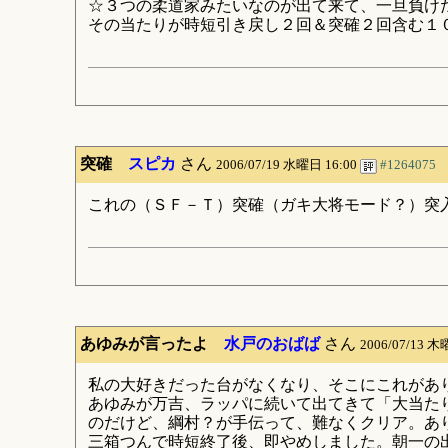
☆３つの柔道家みたいなのが出て来て、一旦負け
その当たりが時短引き戻し２回＆突確２回含む１
突確
スピカ
さん
2006/07/19 水曜日 16:00
#1264075
これの（ＳＦ－Ｔ）突確（ガキ大将モード？）突
あゆみが言ったよ
水戸のおばば
さん
2006/07/13 木
私の大好きだった台がなくなり、そこにこれがあ
あゆみが万吉、ラッパに続いて出てきて「大当た
のだけど、綱村？が手伝って、難なくクリア。あ
三箱つんで時短終了後、即やめしました。朝一の