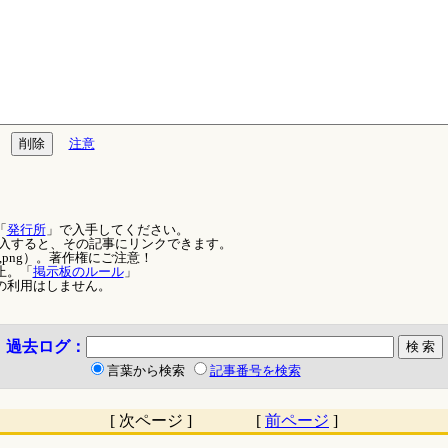
注意
「
発行所
」で入手してください。
を記入すると、その記事にリンクできます。
,png）。著作権にご注意！
止。「
掲示板のルール
」
の利用はしません。
過去ログ：
言葉から検索
記事番号を検索
[ 次ページ ] [
前ページ
]