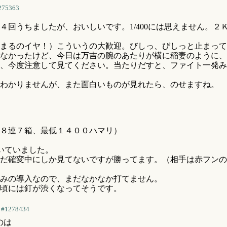
275363
４回うちましたが、おいしいです。1/400には思えません。
まるのイヤ！）こういうの大歓迎。びしっ、びしっと止まって
なかったけど、今日は万吉の腕のあたりが横に稲妻のように、
、今度注意して見てください。当たりだすと、ファイト一発み
わかりませんが、また面白いものが見れたら、のせますね。
８連７箱、最低１４００ハマリ）
いていました。
だ確変中にしか見てないですが勝ってます。（相手は赤フンの
みの導入なので、まだなかなか打てません。
頃には釘が渋くなってそうです。
#1278434
のは