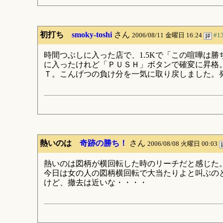
初打ち
smoky-toshi
さん
2006/08/11 金曜日 16:24
#1
時間つぶしに入った店で、1.5Kで「この喧嘩は
に入ったけれど「ＰＵＳＨ」ボタンで確変に昇格
Ｔ。こんげつの負け分を一気に取り戻しました。
熱いのは
奇跡の勝ち！
さん
2006/08/08 火曜日 00:03
熱いのは図柄が横回転した時のリーチだと感じた
今日は女の人の図柄横回転で大当たりよと叫ぶの
けど、撤去は近いな・・・・