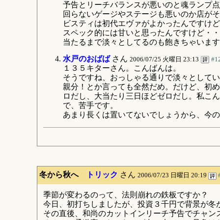
予告とリーチバランスが悪いのと魂ランプ点
回らないゲージやステージも悪いのか店がそ
ビスティは初代エヴァがよかったんですけど
スペック的には甘いと思ったんですけど・・
当たるまで淡々としてるのも飽きちゃいます
水戸のおばば
さん
2006/07/25 火曜日 23:13
#1
１３５キターさん。こんばんは。
そうですね、おっしゃる通りで淡々としてい
親分！とか言っても全然だめ。だけど、初め
ロだし、大当たり三日ほどゼロだし。私こん
で、苦手です。
あまり長くは置いてないでしょうから、今の
冬から秋へ
トリック
さん
2006/07/23 日曜日 20:19
季節が変わるのって、法則崩れの鉄板ですか？
今日、初打ちしましたが、投資３千円で背景が冬
その直後、和尚のカットインリーチ予告でチャン