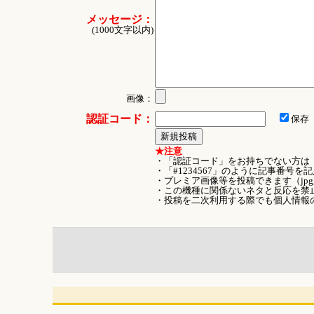
メッセージ：
(1000文字以内)
画像：
認証コード：
保存
★注意
・「認証コード」をお持ちでない方は
・「#1234567」のように記事番号
・プレミア画像等を投稿できます（jpg
・この機種に関係ないネタと反応を禁
・投稿を二次利用する際でも個人情報