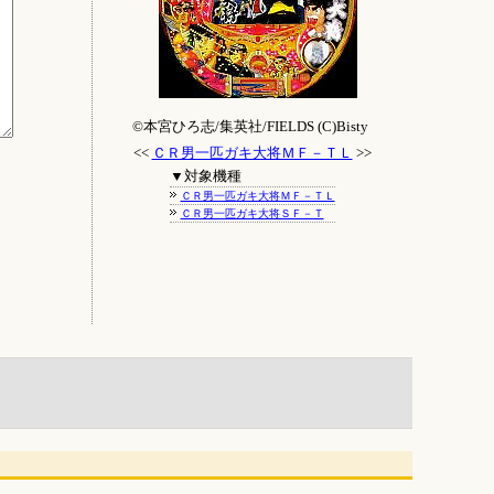
©本宮ひろ志/集英社/FIELDS (C)Bisty
<<
ＣＲ男一匹ガキ大将ＭＦ－ＴＬ
>>
▼対象機種
ＣＲ男一匹ガキ大将ＭＦ－ＴＬ
ＣＲ男一匹ガキ大将ＳＦ－Ｔ