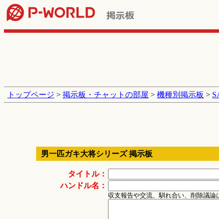
トップページ
>
掲示板・チャットの部屋
>
機種別掲示板
>
男一匹ガキ大将シリーズ 掲示板
タイトル：
ハンドル名：
収支報告や交流、馴れ合い、削除議論