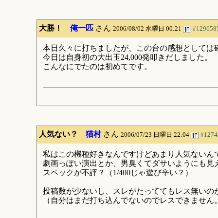
大勝！
俺一匹
さん
2006/08/02 水曜日 00:21
#129658
本日久々に打ちましたが、この台の感想としては
今日は自身初の大出玉24,000発叩きだしました。
こんなにでたのは初めてです。
人気ない？
猫村
さん
2006/07/23 日曜日 22:04
#1274
私はこの機種好きなんですけどあまり人気ないん
劇画っぽい演出とか、男臭くてダサいようにも見
スペックが不評？（1/400じゃ遊び辛い？）
投稿数が少ないし、スレがたっててもレス無いの
（自分はまだ打ち込んでないのでレスできません