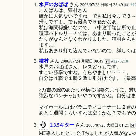
水戸のおばば
さん
2006/07/23 日曜日 23:49
#1
こんばんは、猫村さん
確かに人気ないですね。でも私は今まで３～
帰りですよ。でも最高で５箱かなあ。
私は海関係嫌いなので、（中途半端は所で止
喧嘩バトルリーチでは、あまり勝ったことが
たりがなんとなくわかりました。猫村さんも
ますよ。
私もあまり打ち込んでいないので、詳しくは
猫村
さん
2006/07/24 月曜日 09:49
#1276210
水戸のおばばさん、レスどうもです。
すごい勝率ですね。うらやましい・・・。
自分は４戦で１勝２敗１引分けです。（最高
>万吉の腕のあたりが横に稲妻のように、輝
強烈なパンチっぽいやつですかね。自分はま
マイホールにはバラエティコーナーに２台の
あと１週間くらいすれば空くかな？でもその
1.3.5キター
さん
2006/07/25 火曜日 01:21
MF導入したとこで打ちましたが人気がない