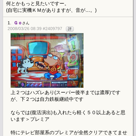
何とかもっと見たいですー。
(自宅に実機ＫＭがありますが、音が…。)
1.
Ｇｏ
さん
2008/03/26 08:39 #2409797
評
上２つはハズレあり(スーパー後半までは濃厚)です
が、下２つは自力鉄板継続中です
ならでは(復活演出)も入れたら軽く５０以上あると思
います＞プレミア
特にテレビ部屋系のプレミアが全然クリアできてませ