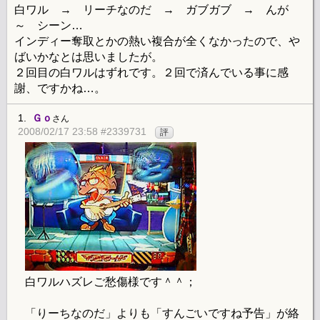
白ワル → リーチなのだ → ガブガブ → んが
～ シーン…
インディー奪取とかの熱い複合が全くなかったので、や
ばいかなとは思いましたが。
２回目の白ワルはずれです。２回で済んでいる事に感
謝、ですかね…。
1.
Ｇｏ
さん
2008/02/17 23:58 #2339731
評
白ワルハズレご愁傷様です＾＾；
「りーちなのだ」よりも「すんごいですね予告」が絡