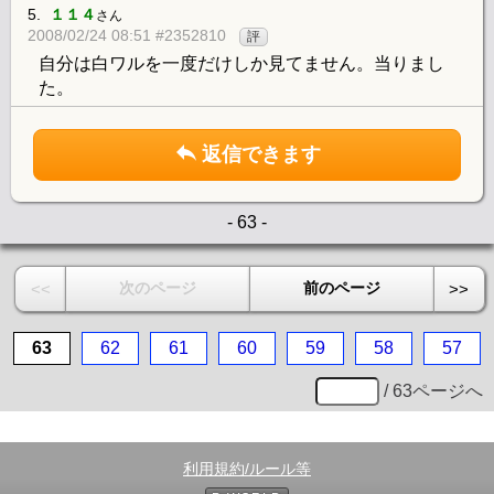
5.
１１４
さん
2008/02/24 08:51 #2352810
評
自分は白ワルを一度だけしか見てません。当りまし
た。
返信できます
- 63 -
次のページ
前のページ
<<
>>
63
62
61
60
59
58
57
/ 63ページへ
利用規約/ルール等