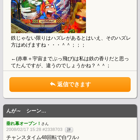
鉄じゃない限りはハズレがあるとはいえ、そのハズレ
方はめげますね・・・＾＾；；；
←(赤車＋宇宙までぶっ飛び)は私は鉄の香りだと思っ
てたんですが、違うのでしょうかね？＾＾；
返信できます
んが～ シーン…
垂れ幕オープン！
さん
2008/02/17 15:28 #2338703
評
チャンスタイム48回転で白ワル♪