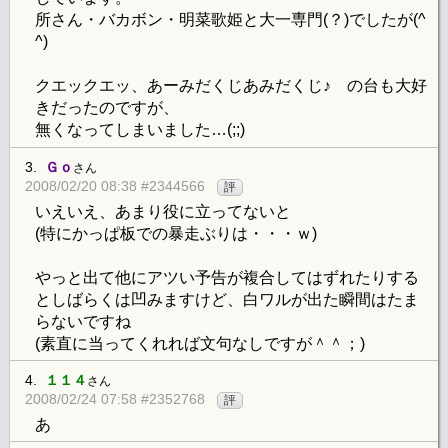
所さん・バカボン・明菜歌姫と大一専門(？)でしたが(^
^)
クエックエッ、あーみだくじあみだくじ♪ の台も大好
きだったのですが、
無くなってしまいました…(;;)
3.
Ｇｏ
さん
2008/02/20 08:38 #2344566
評
いえいえ、あまり役に立ってないと
(特にかっぱ板での暴走ぶりは・・・ｗ)
やっと出て他にアツい予告が複合してはずれたりする
としばらくは凹みますけど、白ワルが出た瞬間はたま
らないですね
(素直に当ってくれれば文句なしですが＾＾；)
4.
１１４
さん
2008/02/24 07:58 #2352768
評
あ