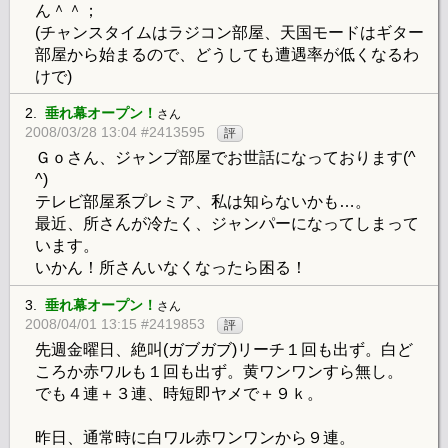
ん＾＾；
(チャンスタイムはラジコン部屋、天国モードはギター
部屋から始まるので、どうしても遭遇率が低くなるわ
けで)
2.
垂れ幕オープン！
さん
2008/03/28 13:04 #2413595
評
Ｇｏさん、ジャンプ部屋でお世話になっております(^
^)
テレビ部屋系プレミア、私は知らないかも…。
最近、所さんが冷たく、ジャンパーになってしまって
います。
いかん！所さんいなくなったら困る！
3.
垂れ幕オープン！
さん
2008/04/01 13:15 #2419853
評
先週金曜日、絶叫(ガブガブ)リーチ１回も出ず。白ど
ころか赤ワルも１回も出ず。黄ワンワンすら無し。
でも４連＋３連、時短即ヤメで＋９ｋ。
昨日、通常時に白ワル赤ワンワンから９連。