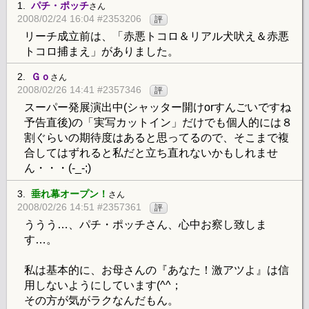
1.
パチ・ポッチ
さん
2008/02/24 16:04 #2353206
評
リーチ成立前は、「赤悪トコロ＆リアル犬吠え＆赤悪
トコロ捕まえ」がありました。
2.
Ｇｏ
さん
2008/02/26 14:41 #2357346
評
スーパー発展演出中(シャッター開けorすんごいですね
予告直後)の「実写カットイン」だけでも個人的には８
割ぐらいの期待度はあると思ってるので、そこまで複
合してはずれると私だと立ち直れないかもしれませ
ん・・・(-_-;)
3.
垂れ幕オープン！
さん
2008/02/26 14:51 #2357361
評
ううう…、パチ・ポッチさん、心中お察し致しま
す…。
私は基本的に、お母さんの『あなた！激アツよ』は信
用しないようにしています(^^；
その方が気がラクなんだもん。