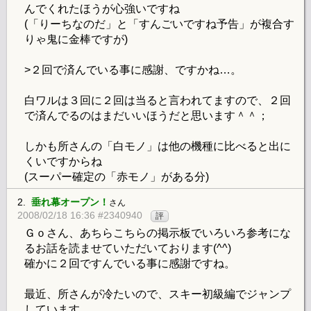
んでくれたほうが心強いですね
(「りーちなのだ」と「すんごいですね予告」が複合す
りゃ鬼に金棒ですが)
>２回で済んでいる事に感謝、ですかね…。
白ワルは３回に２回は当ると言われてますので、２回
で済んでるのはまだいいほうだと思います＾＾；
しかも所さんの「白モノ」は他の機種に比べると出に
くいですからね
(スーパー確定の「赤モノ」がある分)
2.
垂れ幕オープン！
さん
2008/02/18 16:36 #2340940
評
Ｇｏさん、あちらこちらの掲示板でいろいろ参考にな
るお話を読ませていただいております(^^)
確かに２回ですんでいる事に感謝ですね。
最近、所さんが冷たいので、スキー初級編でジャンプ
しています。