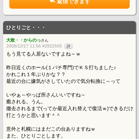
返信できます
ひとりごと・・・
大敗・・からのっ
さん
2008/12/17 11:56 #2822505
評
もう見てる人居ないですよね～ｗ
昨日近くのホール(１パチ専門)でＫＳ打ちました♪
かれこれ１年ぶりかな？？
最近の台に嫌気がさしていたので気分転換に～って
いやぁ～やっぱ所さんいいですね～
癒される。うん。
撤去されるまで(ってか最近入れ替えで復活ｗ)できるだけ
打とうかと思います＾＾
意外と札幌にはまだこの台ありますねｗ
また、ひとりごとします。