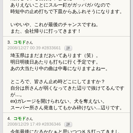
ありえないことにスルー釘がガッパガパなので
時短中の止め打ちで下皿からあふれそうになります。
いやいや、これが最後のチャンスですね。
また、会社帰りに打ってきます！
3.
コモド
さん
2008/12/27 00:39 #2833661
評
埼玉県はまだまだおいてあります（笑）。
明日明後日あたりも打ちに行く予定です。
あの大当たり中の曲は中毒になりますよねー。
ところで、皆さん止め時どこにしてますか？
自分は所さんが弱くなってきた辺りで抜けてるんです
が…。
ex)ガレージを開けられない、犬を奪えない。
スーパー所さん発進してもかみ砕けない…辺りです。
4.
コモド
さん
2008/12/29 17:49 #2836346
評
今年最後になるかなぁと思いつつＫＳ打ってきまし