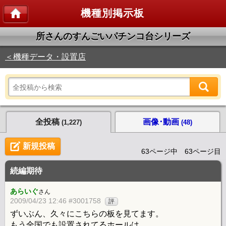
機種別掲示板
所さんのすんごいパチンコ台シリーズ
＜機種データ・設置店
全投稿
画像･動画
(1,227)
(48)
新規投稿
63ページ中 63ページ目
続編期待
あらいぐ
さん
2009/04/23 12:46 #3001758
評
ずいぶん、久々にこちらの板を見てます。
もう全国でも設置されてるホールは、