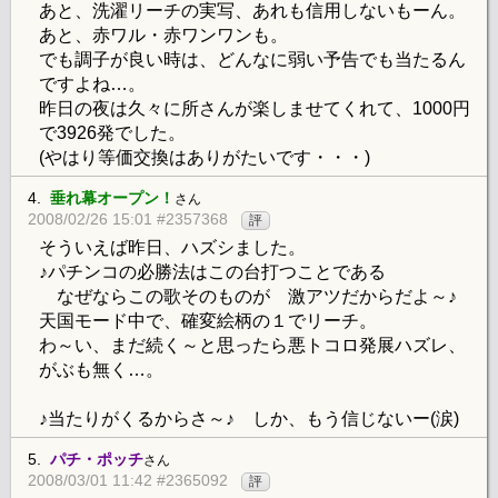
あと、洗濯リーチの実写、あれも信用しないもーん。
あと、赤ワル・赤ワンワンも。
でも調子が良い時は、どんなに弱い予告でも当たるん
ですよね…。
昨日の夜は久々に所さんが楽しませてくれて、1000円
で3926発でした。
(やはり等価交換はありがたいです・・・)
4.
垂れ幕オープン！
さん
2008/02/26 15:01 #2357368
評
そういえば昨日、ハズシました。
♪パチンコの必勝法はこの台打つことである
なぜならこの歌そのものが 激アツだからだよ～♪
天国モード中で、確変絵柄の１でリーチ。
わ～い、まだ続く～と思ったら悪トコロ発展ハズレ、
がぶも無く…。
♪当たりがくるからさ～♪ しか、もう信じないー(涙)
5.
パチ・ポッチ
さん
2008/03/01 11:42 #2365092
評