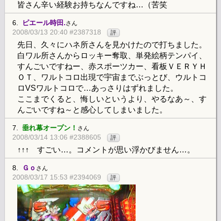
皆さん辛い経験お持ちなんですね…（苦笑
6.
ピエール時田.
さん
2008/03/13 20:40 #2387318
評
先日、久々にハネ所さんを見かけたので打ちました。
白ワル所さんからロッキー奪取、単発絵柄テンパイ、
すんごいですねー、赤スポーツカー、看板ＶＥＲＹＨ
ＯＴ、ワルトコロ出現で宇宙までぶっとび、ウルトコ
ロVSワルトコロで…あっさりはずれました。
ここまでくると、悔しいというより、やるなあ～、す
んごいですね～と感心してしまいました。
7.
垂れ幕オープン！
さん
2008/03/14 13:06 #2388605
評
↑↑↑ すごい…。コメントが思い浮かびません…。
8.
Ｇｏ
さん
2008/03/17 15:53 #2394069
評