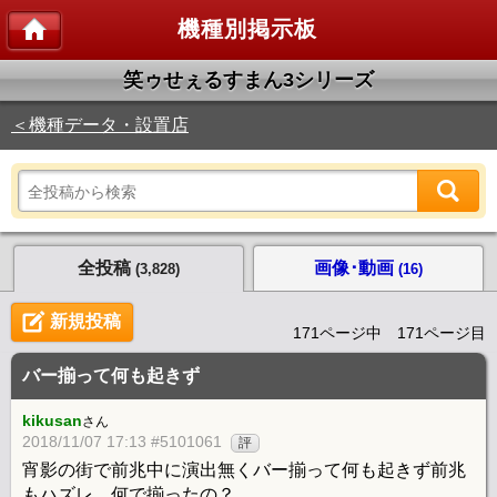
機種別掲示板
笑ゥせぇるすまん3シリーズ
＜機種データ・設置店
全投稿
画像･動画
(3,828)
(16)
新規投稿
171ページ中 171ページ目
バー揃って何も起きず
kikusan
さん
2018/11/07 17:13 #5101061
評
宵影の街で前兆中に演出無くバー揃って何も起きず前兆
もハズレ。何で揃ったの？