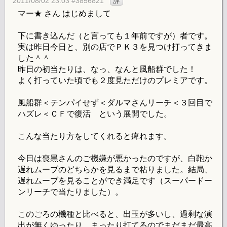
2011/08/02 23:03 #3856821
評
マー★ さん はじめまして
下に書き込んだ（と言っても１年前ですが）者です。
実は昨日今日と、別の店でＰＫ３を見つけ打ってきま
した＾＾
昨日の初当たりは、なっ、なんと風船群でした！
よく打っていた頃でも２度見ただけのプレミアです。
風船群＜テンパイせず＜ダルマさんリーチ＜３回目で
ハズレ＜ＣＦで復活 という展開でした。
こんな当たり方をしてくれると痺れます。
今日は喪黒さんのご機嫌が悪かったのですが、白鞄か
遅れムーブのどちらかを見るまで粘りました。結局、
遅れムーブを見ることができ満足です（スーパードー
ンリーチで当たりました）。
このごろの機種と比べると、出玉が多いし、過剰な演
出が無くゆったり、まったり打てるのでまだまだ最高