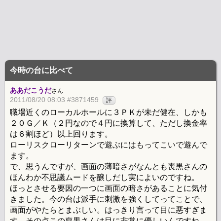
今時の台に比べて
ああだこうだ
さん
2011/08/20 08:03 #3871459
評
職場近くのローカルホールに３ＰＫが未だ健在、しかも
２０Ｇ／Ｋ（２円なので４円に換算して、ただし換金率
は６割ほど）以上回ります。
ローリスクローリターンで遊ぶにはもってこいで遊んで
ます。
で、思うんですが、画面の薄暗さがなんとも喪黒さんの
ほんわか不思議ムードを醸しだし実によいのですね。
ほっとさせる要因の一つに画面の暗さがあることに気付
きました。今の台は派手に刺激を強くしてってことで、
画面がやたらとまぶしい。はっきり言って目に悪すぎま
す。その点この喪黒さんは目に非常に優しいんですね。