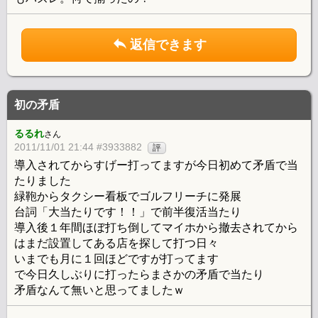
返信できます
初の矛盾
るるれ
さん
2011/11/01 21:44 #3933882
評
導入されてからすげー打ってますが今日初めて矛盾で当
たりました
緑鞄からタクシー看板でゴルフリーチに発展
台詞「大当たりです！！」で前半復活当たり
導入後１年間ほぼ打ち倒してマイホから撤去されてから
はまだ設置してある店を探して打つ日々
いまでも月に１回ほどですが打ってます
で今日久しぶりに打ったらまさかの矛盾で当たり
矛盾なんて無いと思ってましたｗ