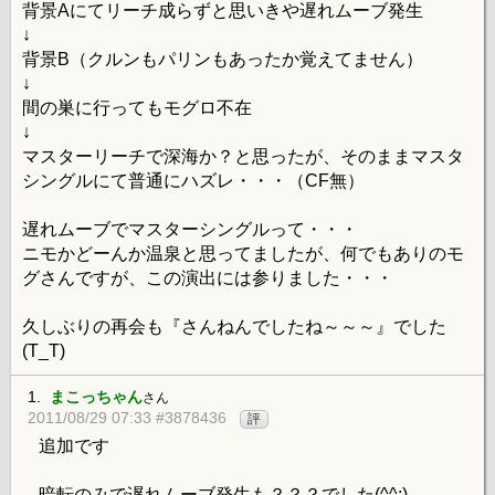
背景Aにてリーチ成らずと思いきや遅れムーブ発生
↓
背景B（クルンもパリンもあったか覚えてません）
↓
間の巣に行ってもモグロ不在
↓
マスターリーチで深海か？と思ったが、そのままマスタ
シングルにて普通にハズレ・・・（CF無）
遅れムーブでマスターシングルって・・・
ニモかどーんか温泉と思ってましたが、何でもありのモ
グさんですが、この演出には参りました・・・
久しぶりの再会も『さんねんでしたね～～～』でした
(T_T)
1.
まこっちゃん
さん
2011/08/29 07:33 #3878436
評
追加です
暗転のみで遅れムーブ発生も？？？でした(^^;)