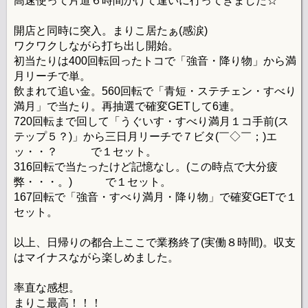
高速使って片道６時間かけて逢いに行ってきました☆
開店と同時に突入。まりこ居たぁ(感涙)
ワクワクしながら打ち出し開始。
初当たりは400回転回ったトコで「強音・降り物」から満
月リーチで単。
飲まれて追い金。560回転で「青短・ステチェン・すべり
満月」で当たり。再抽選で確変GETして6連。
720回転まで回して「うぐいす・すべり満月１コ手前(ス
テップ５？)」から三日月リーチで７ビタ(￣◇￣；)エ
ッ・・？ で１セット。
316回転で当たったけど記憶なし。(この時点で大分疲
弊・・・。) で１セット。
167回転で「強音・すべり満月・降り物」で確変GETで１
セット。
以上、日帰りの都合上ここで業務終了(実働８時間)。収支
はマイナスながら楽しめました。
率直な感想。
まりこ最高！！！