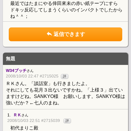
最近ではたまにやる倖田來未の赤い紙テープにすら
ドキッ反応してしまうくらいのインパクトでしたから
ね＾＾；
返信できます
無題
W34ブッチ
さん
2008/10/03 22:47 #2715025
評
ＲＫさん。「談話室」も行きましたよ。
それにしても花月３出ないですかね。「上様３」出てい
ますけどね。SANKYO様 お願いします。SANKYO様は
強いだか？←七人のまね。
1.
ＲＫ
さん
2008/10/03 22:51 #2715039
評
初代まりこ殿