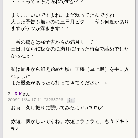
・・・って３ヶ月遅れですが＾＾；
まりこ、いいですよね。まだ残ってたんですね。
大した予告も無いのに三日月ビタ！ 私も何度かあり
ますがケツが浮きます＾＾
一番の驚きは強予告からの満月リーチ！
三日月なら鉄板なのに満月に行った時点で諦めでした
からねぇ～。
私は周囲から消え始めた頃に実機（卓上機）を手に入
れました。
また機会があったら打ってきてください～♪
2.
ＲＫ
さん
2009/11/24 17:11 #3268796
評
おぉ！久し振りに覗いてみたら♪＼(^O^)／
赤短、懐かしいですね。赤短ヒラヒラで、もうドキド
キ♪