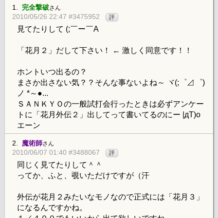
1.
完全撃破
さん
2010/05/26 22:47 #3475952
評
見てたりして (;￣ー￣A
「花月２」だして下さい！ ← 激しく同意です！！
ホントいつ出るの？
まさか出さない気？？そんな事ないよね～ ヾ(;゜⊿゜)
ノ *～●...
ＳＡＮＫＹＯの一般試打会行ったときは必ずアンケー
トに「花月外伝２」出してって書いてるのにー |дT)o
エーン
2.
魔術師
さん
2010/06/07 01:40 #3488067
評
同じく見てたりして＾＾
ってか、ふと、覗いただけですが（汗
外伝が花月２みたいなモノなので正式には「花月３」
になるんですかね。