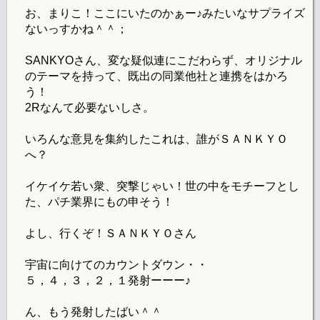
お、まりこ！ここにいたのかぁー♪みたいなサプライズ
ないっすかね＾＾；
SANKYOさん、変な疑似連にこだわらず、オリジナル
のテーマを持って、既出の同業他社と連携をはかろ
う！
2Rなんて必要ないしさ。
いろんな意見を集約したこれは、誰がＳＡＮＫＹＯ
へ？
イケイケ若い衆、突撃じゃい！世の中をモチーフとし
た、パチ業界にもの申そう！
よし、行くぞ！ＳＡＮＫＹＯさん
宇宙に向けてのカウントダウン・・
５，４，３，２，１発射ーーー♪
ん、もう発射したばい＾＾