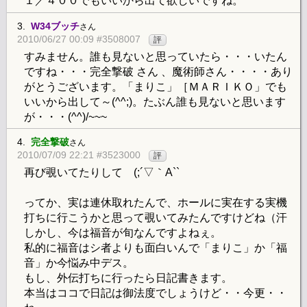
１／４００でもいいから出て欲しいですね。
3.
W34ブッチ
さん
2010/06/27 00:09 #3508007
評
すみません。誰も見ないと思っていたら・・・いたん
ですね・・・完全撃破 さん 、魔術師さん・・・・あり
がとうございます。「まりこ」［ＭＡＲＩＫＯ」でも
いいから出して～(^^;)。たぶん誰も見ないと思います
が・・・(^^)/~~~
4.
完全撃破
さん
2010/07/09 22:21 #3523000
評
再び覗いてたりして (;´▽｀A``
ってか、実は連休取れたんで、ホールに実在する実機
打ちに行こうかと思って覗いてみたんですけどね（汗
しかし、今は福音が旬なんですよねぇ。
私的に福音はシ者よりも面白いんで「まりこ」か「福
音」か今悩み中デス。
もし、外伝打ちに行ったら日記書きます。
本当はココで日記は御法度でしょうけど・・今更・・