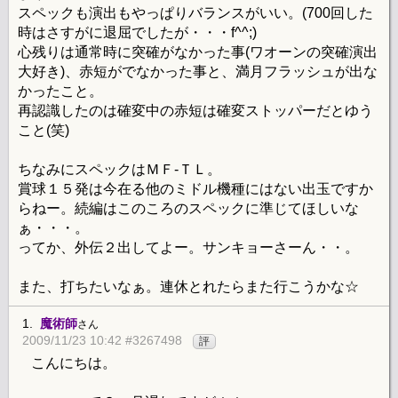
スペックも演出もやっぱりバランスがいい。(700回した
時はさすがに退屈でしたが・・・f^^;)
心残りは通常時に突確がなかった事(ワオーンの突確演出
大好き)、赤短がでなかった事と、満月フラッシュが出な
かったこと。
再認識したのは確変中の赤短は確変ストッパーだとゆう
こと(笑)
ちなみにスペックはＭＦ-ＴＬ。
賞球１５発は今在る他のミドル機種にはない出玉ですか
らねー。続編はこのころのスペックに準じてほしいな
ぁ・・・。
ってか、外伝２出してよー。サンキョーさーん・・。
また、打ちたいなぁ。連休とれたらまた行こうかな☆
1.
魔術師
さん
2009/11/23 10:42 #3267498
評
こんにちは。