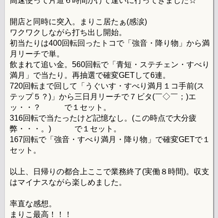
高速使って片道６時間かけて逢いに行ってきました☆
開店と同時に突入。まりこ居たぁ(感涙)
ワクワクしながら打ち出し開始。
初当たりは400回転回ったトコで「強音・降り物」から満
月リーチで単。
飲まれて追い金。560回転で「青短・ステチェン・すべり
満月」で当たり。再抽選で確変GETして6連。
720回転まで回して「うぐいす・すべり満月１コ手前(ス
テップ５？)」から三日月リーチで７ビタ(￣◇￣；)エ
ッ・・？ で１セット。
316回転で当たったけど記憶なし。(この時点で大分疲
弊・・・。) で１セット。
167回転で「強音・すべり満月・降り物」で確変GETで１
セット。
以上、日帰りの都合上ここで業務終了(実働８時間)。収支
はマイナスながら楽しめました。
率直な感想。
まりこ最高！！！