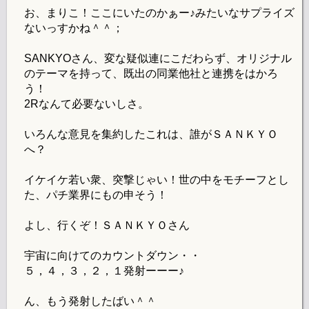
お、まりこ！ここにいたのかぁー♪みたいなサプライズ
ないっすかね＾＾；
SANKYOさん、変な疑似連にこだわらず、オリジナル
のテーマを持って、既出の同業他社と連携をはかろ
う！
2Rなんて必要ないしさ。
いろんな意見を集約したこれは、誰がＳＡＮＫＹＯ
へ？
イケイケ若い衆、突撃じゃい！世の中をモチーフとし
た、パチ業界にもの申そう！
よし、行くぞ！ＳＡＮＫＹＯさん
宇宙に向けてのカウントダウン・・
５，４，３，２，１発射ーーー♪
ん、もう発射したばい＾＾