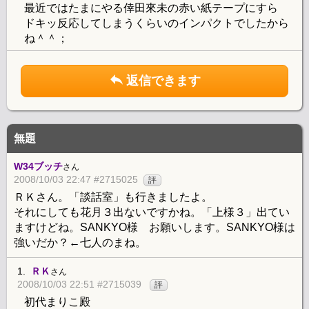
最近ではたまにやる倖田來未の赤い紙テープにすら
ドキッ反応してしまうくらいのインパクトでしたから
ね＾＾；
返信できます
無題
W34ブッチ
さん
2008/10/03 22:47 #2715025
評
ＲＫさん。「談話室」も行きましたよ。
それにしても花月３出ないですかね。「上様３」出てい
ますけどね。SANKYO様 お願いします。SANKYO様は
強いだか？←七人のまね。
1.
ＲＫ
さん
2008/10/03 22:51 #2715039
評
初代まりこ殿