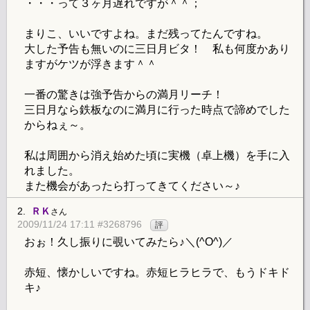
・・・って３ヶ月遅れですが＾＾；
まりこ、いいですよね。まだ残ってたんですね。
大した予告も無いのに三日月ビタ！ 私も何度かあり
ますがケツが浮きます＾＾
一番の驚きは強予告からの満月リーチ！
三日月なら鉄板なのに満月に行った時点で諦めでした
からねぇ～。
私は周囲から消え始めた頃に実機（卓上機）を手に入
れました。
また機会があったら打ってきてください～♪
2.
ＲＫ
さん
2009/11/24 17:11 #3268796
評
おぉ！久し振りに覗いてみたら♪＼(^O^)／
赤短、懐かしいですね。赤短ヒラヒラで、もうドキド
キ♪