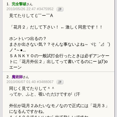
1.
完全撃破
さん
2010/05/26 22:47 #3475952
評
見てたりして (;￣ー￣A
「花月２」だして下さい！ ← 激しく同意です！！
ホントいつ出るの？
まさか出さない気？？そんな事ないよね～ ヾ(;゜⊿゜)
ノ *～●...
ＳＡＮＫＹＯの一般試打会行ったときは必ずアンケー
トに「花月外伝２」出してって書いてるのにー |дT)o
エーン
2.
魔術師
さん
2010/06/07 01:40 #3488067
評
同じく見てたりして＾＾
ってか、ふと、覗いただけですが（汗
外伝が花月２みたいなモノなので正式には「花月３」
になるんですかね。