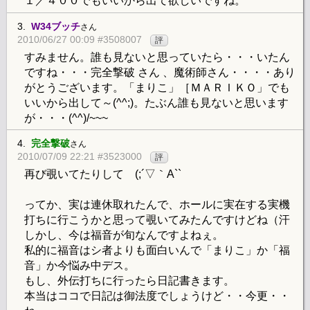
１／４００でもいいから出て欲しいですね。
3.
W34ブッチ
さん
2010/06/27 00:09 #3508007
評
すみません。誰も見ないと思っていたら・・・いたん
ですね・・・完全撃破 さん 、魔術師さん・・・・あり
がとうございます。「まりこ」［ＭＡＲＩＫＯ」でも
いいから出して～(^^;)。たぶん誰も見ないと思います
が・・・(^^)/~~~
4.
完全撃破
さん
2010/07/09 22:21 #3523000
評
再び覗いてたりして (;´▽｀A``
ってか、実は連休取れたんで、ホールに実在する実機
打ちに行こうかと思って覗いてみたんですけどね（汗
しかし、今は福音が旬なんですよねぇ。
私的に福音はシ者よりも面白いんで「まりこ」か「福
音」か今悩み中デス。
もし、外伝打ちに行ったら日記書きます。
本当はココで日記は御法度でしょうけど・・今更・・