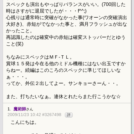
スペックも演出もやっぱりバランスがいい。(700回した
時はさすがに退屈でしたが・・・f^^;)
心残りは通常時に突確がなかった事(ワオーンの突確演出
大好き)、赤短がでなかった事と、満月フラッシュが出な
かったこと。
再認識したのは確変中の赤短は確変ストッパーだとゆう
こと(笑)
ちなみにスペックはＭＦ-ＴＬ。
賞球１５発は今在る他のミドル機種にはない出玉ですか
らねー。続編はこのころのスペックに準じてほしいな
ぁ・・・。
ってか、外伝２出してよー。サンキョーさーん・・。
また、打ちたいなぁ。連休とれたらまた行こうかな☆
1.
魔術師
さん
2009/11/23 10:42 #3267498
評
こんにちは。