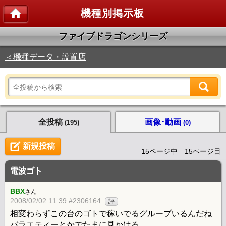
機種別掲示板
ファイブドラゴンシリーズ
＜機種データ・設置店
全投稿
画像･動画
(195)
(0)
新規投稿
15ページ中 15ページ目
電波ゴト
BBX
さん
2008/02/02 11:39 #2306164
評
相変わらずこの台のゴトで稼いでるグループいるんだね
バラエティーとかでたまに見かける