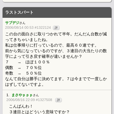
ラストスパート
サブデジ
さん
2006/08/14 00:53 #1322124
評
この台の面白さに取りつかれて半年。だんだん台数が減
ってきちゃいましたね。
私は仕事帰りに打っているので、最高６０連です。
前から気になっているのですが、３連目の大当たりの数
字によって引き戻す確率が違いませんか？
７ → ほぼ１００％
偶数 → ７０％位
奇数 → ５０％位
なんて自分は勝手に決めてます。７は今までで一度しか
はずしてないですよ。
1.
まさやｐｐｐ
さん
2006/08/16 22:09 #1327508
評
こんばんわ！
３連目とはどういう意味ですか？