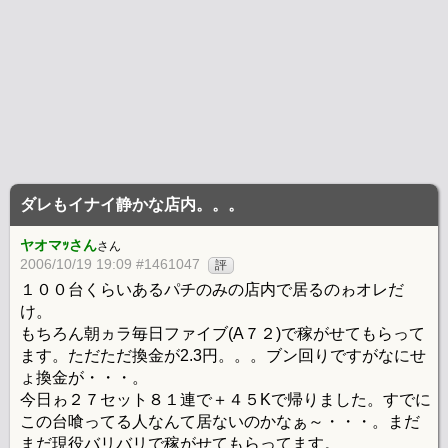
ダレもイナイ静かな店内。。。
ヤオマｯさん
さん
2006/10/19 19:09 #1461047
評
１００台くらいあるパチのみの店内で居るのゎオレだ
け。
もちろん朝ヵラ毎日ファイブ(A７２)で稼がせてもらって
ます。ただただ換金が2.3円。。。ブン回りですがなにせ
ょ換金が・・・。
今日ゎ２７セット８１連で＋４５Kで帰りました。すでに
この台喰ってる人なんて居ないのかなぁ～・・・。まだ
まだ現役バリバリで稼がせてもらってます。