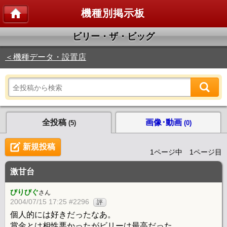
機種別掲示板
ビリー・ザ・ビッグ
＜機種データ・設置店
全投稿
画像･動画
(5)
(0)
新規投稿
1ページ中 1ページ目
激甘台
びりびぐ
さん
2004/07/15 17:25 #2296
評
個人的には好きだったなあ。
賞金とは相性悪かったがビリーは最高だった。