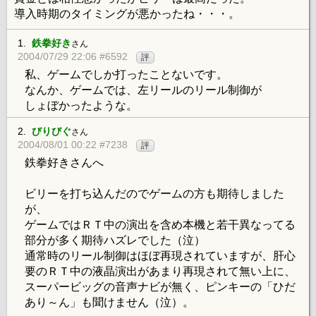
導入時期のタイミングが悪かったね・・・。
1.
鉄拳好き
さん
2004/07/29 22:06 #6592
評
私、ゲームでしか打ったことないです。
なんか、ゲームでは、左リールのリール制御が
しょぼかったような。
2.
びりびぐ
さん
2004/08/01 00:22 #7238
評
鉄拳好きさんへ
ビリーを打ち込んだのでゲームの方も期待しました
が、
ゲームではＲＴ中の演出を含め本機と若干異なってる
部分が多く期待ハズレでした（泣）
通常時のリール制御はほぼ再現されていますが、肝心
要のＲＴ中の液晶演出があまり再現されて無い上に、
スーパービッグの音声ナビが無く、ピンキーの「ひだ
あり～ん」も聞けません（泣）。