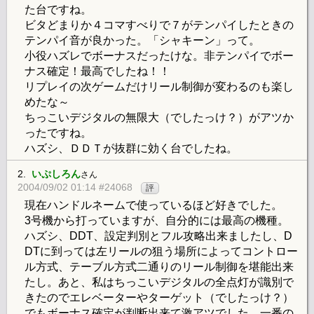
た台ですね。
ビタどまりか４コマすべりで７がテンパイしたときの
テンパイ音が良かった。「シャキーン」って。
小役ハズレでボーナスだったけな。非テンパイでボー
ナス確定！最高でしたね！！
リプレイの次ゲームだけリール制御が変わるのも楽し
めたな～
ちっこいデジタルの無限大（でしたっけ？）がアツか
ったですね。
ハズシ、ＤＤＴが抜群に効く台でしたね。
2.
いぷしろん
さん
2004/09/02 01:14 #24068
評
現在ハンドルネームで使っているほど好きでした。
3号機から打っていますが、自分的には最高の機種。
ハズシ、DDT、設定判別とフル攻略出来ましたし、D
DTに到っては左リールの狙う場所によってコントロー
ル方式、テーブル方式二通りのリール制御を堪能出来
たし。あと、私はちっこいデジタルの全点灯が識別で
きたのでエレベーターやターゲット（でしたっけ？）
でもボーナス確定が判断出来て激アツでした。一番の