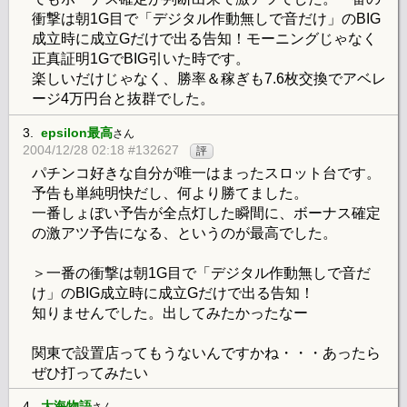
衝撃は朝1G目で「デジタル作動無しで音だけ」のBIG
成立時に成立Gだけで出る告知！モーニングじゃなく
正真証明1GでBIG引いた時です。
楽しいだけじゃなく、勝率＆稼ぎも7.6枚交換でアベレ
ージ4万円台と抜群でした。
3.
epsilon最高
さん
2004/12/28 02:18 #132627
評
パチンコ好きな自分が唯一はまったスロット台です。
予告も単純明快だし、何より勝てました。
一番しょぼい予告が全点灯した瞬間に、ボーナス確定
の激アツ予告になる、というのが最高でした。
＞一番の衝撃は朝1G目で「デジタル作動無しで音だ
け」のBIG成立時に成立Gだけで出る告知！
知りませんでした。出してみたかったなー
関東で設置店ってもうないんですかね・・・あったら
ぜひ打ってみたい
4.
大海物語
さん