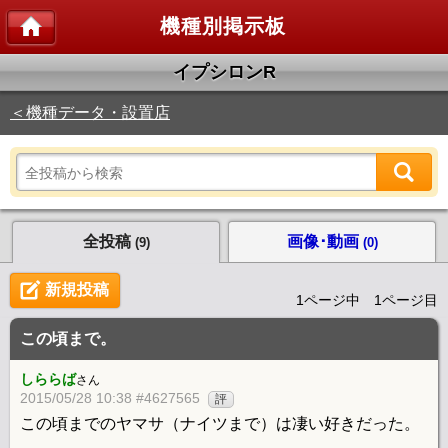
機種別掲示板
イプシロンR
＜機種データ・設置店
全投稿
画像･動画
(9)
(0)
新規投稿
1ページ中 1ページ目
この頃まで。
しららば
さん
2015/05/28 10:38 #4627565
評
この頃までのヤマサ（ナイツまで）は凄い好きだった。