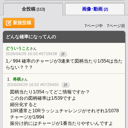
全投稿
画像･動画
(113)
(2)
新規投稿
7ページ中 7ページ目
どんな確率になってんの
どういうこと
さん
2026/04/29 16:03 #5729438
評
1／994 確率のチャージが3連来て図柄当たり1/354は当た
らない？？？
1.
将棋
さん
2026/04/29 16:52 #5729450
評
図柄当たり1/354ってどこ情報ですか？
この台の図柄確率は1/539ですよ
細分化すると
10R通常と10Rラッシュチャレンジがそれぞれ1/1078
チャージが1/994
振分け的にはチャージが1番当たりやすいんですよ