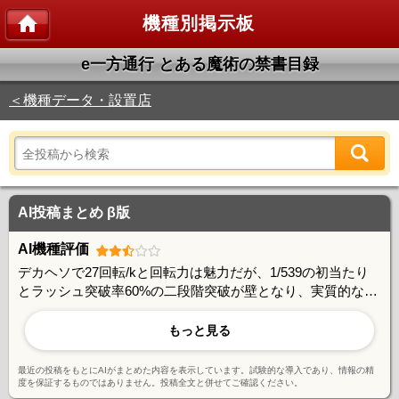
機種別掲示板
e一方通行 とある魔術の禁書目録
＜機種データ・設置店
AI投稿まとめ β版
AI機種評価
デカヘソで27回転/kと回転力は魅力だが、1/539の初当たり
とラッシュ突破率60%の二段階突破が壁となり、実質的な当
たり確率の重さが目立つ。チャージ確率の偏りや1000回転超
ハマりの報告が多く、安定感に課題を感じる声もある。一方
もっと見る
で裏カスタムの演出バリエーションや反射ボタンなど独自性
は評価されており、とあるシリーズファンには支持されてい
最近の投稿をもとにAIがまとめた内容を表示しています。試験的な導入であり、情報の精
る。
度を保証するものではありません。投稿全文と併せてご確認ください。