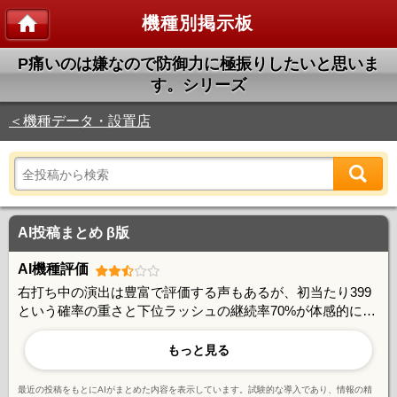
機種別掲示板
P痛いのは嫌なので防御力に極振りしたいと思いま
す。シリーズ
＜機種データ・設置店
AI投稿まとめ β版
AI機種評価
右打ち中の演出は豊富で評価する声もあるが、初当たり399
という確率の重さと下位ラッシュの継続率70%が体感的に低
く感じられ、駆け抜けの多さに不満が集中している。先ロリ
などの予告演出は一定の占有率があるものの信頼度に課題が
もっと見る
あり、スペック全体として安定志向のユーザーには厳しいと
の意見が多い。
最近の投稿をもとにAIがまとめた内容を表示しています。試験的な導入であり、情報の精