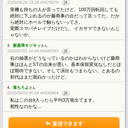
2025/06/24 19:26 #5679876
評
実機も持ちの人が言ってたけど、100万回転回しても
絶対に下ぶれるのが藤商事の台だって言ってた。だか
ら絶対にホールで触らないってさ。
実際スマパチレイブだけだし、イカサマできないんじ
ゃないか。
3.
新基準キツキッ
さん
2025/07/01 16:40 #5680993
評
右の抽選がどうなっているのかはわからないけど藤商
事はほんとSTの出来が悪い。基本保留変化なしだとほ
ぼ期待できない。そして演出もつまらない。とあるの
初代はまだ面白かったけど。
4.
落ちろよ
さん
2025/08/29 00:56 #5690964
評
私はこの台lt入ったら平均3万発出てます。
相性なのかな…
返信できます