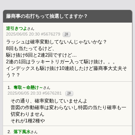
藤商事の右打ちって抽選してますか？
逆引きつよ
さん
2025/06/05 20:30 #5676279
評
ラッシュは確率変動してないんじゃないかな？
8回も当たってるけど、
駆け抜け6回と2連2回ですけど…
2連の1回はラッキートリガー入って駆け抜け。。。
インデックスも駆け抜け10連続したけど藤商事大丈夫そ
う？？
1.
奪取～命懸け～
さん
2025/06/05 20:33 #5676281
評
その通り、確率変動していませんよ
普図の作動確率は変わらないし特図の当たり確率も一
切変わりません
それが1種2種や
2.
落下風水
さん