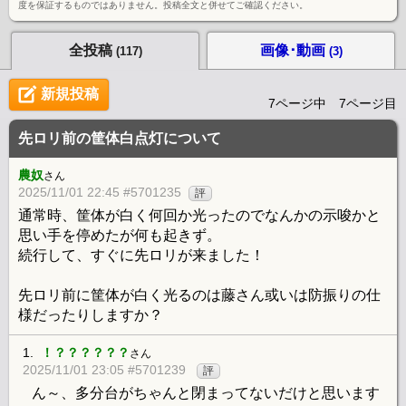
度を保証するものではありません。投稿全文と併せてご確認ください。
全投稿
画像･動画
(117)
(3)
新規投稿
7ページ中 7ページ目
先ロリ前の筐体白点灯について
農奴
さん
2025/11/01 22:45 #5701235
評
通常時、筐体が白く何回か光ったのでなんかの示唆かと
思い手を停めたが何も起きず。
続行して、すぐに先ロリが来ました！
先ロリ前に筐体が白く光るのは藤さん或いは防振りの仕
様だったりしますか？
1.
！？？？？？？
さん
2025/11/01 23:05 #5701239
評
ん～、多分台がちゃんと閉まってないだけと思います