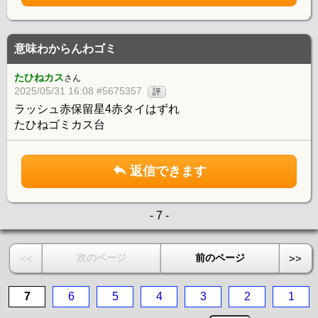
意味わからんわゴミ
たひねカス
さん
2025/05/31 16:08 #5675357
評
ラッシュ赤保留星4赤タイはずれ
たひねゴミカス台
返信できます
- 7 -
次のページ
前のページ
<<
>>
7
6
5
4
3
2
1