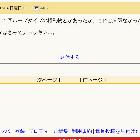
07/04 日曜日 11:55
#407
、１回ループタイプの権利物とかあったが、これは人気なかっ
がはさみでチョッキン…。
返信する
[ 次ページ ] [ 前ページ ]
ンバー登録
|
プロフィール編集
|
利用規約
|
違反投稿を見付け