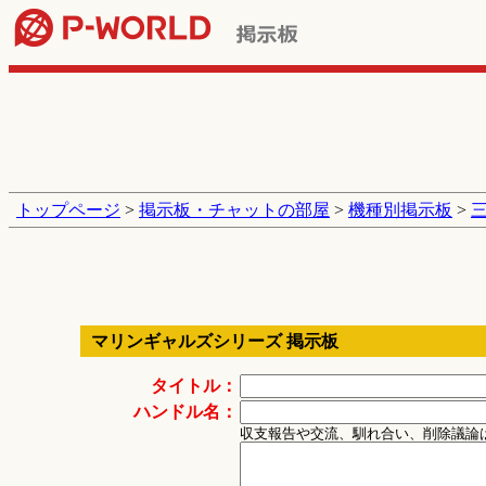
トップページ
>
掲示板・チャットの部屋
>
機種別掲示板
>
マリンギャルズシリーズ 掲示板
タイトル：
ハンドル名：
収支報告や交流、馴れ合い、削除議論