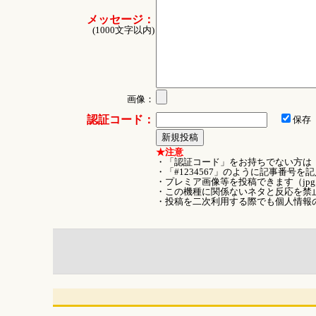
メッセージ：
(1000文字以内)
画像：
認証コード：
保存
★注意
・「認証コード」をお持ちでない方は
・「#1234567」のように記事番号
・プレミア画像等を投稿できます（jpg
・この機種に関係ないネタと反応を禁
・投稿を二次利用する際でも個人情報