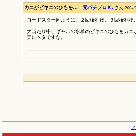
カニがビキニのひもを…
元パチプロＫ.
さん
2004/
ロードスター同ように、２回権利物、３回権利物
大当たり中、ギャルの水着のビキニのひもをカニ
実にベタですな。
メ