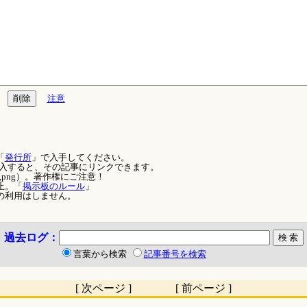
注意
「
発行所
」で入手してください。
を記入すると、その記事にリンクできます。
,png）。著作権にご注意！
止。「
掲示板のルール
」
の利用はしません。
過去ログ：
言葉から検索
記事番号を検索
[ 次ページ ] [ 前ページ ]