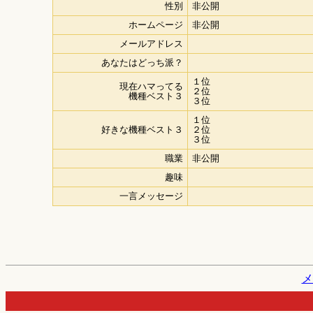
性別
非公開
ホームページ
非公開
メールアドレス
あなたはどっち派？
１位
現在ハマってる
２位
機種ベスト３
３位
１位
好きな機種ベスト３
２位
３位
職業
非公開
趣味
一言メッセージ
メ