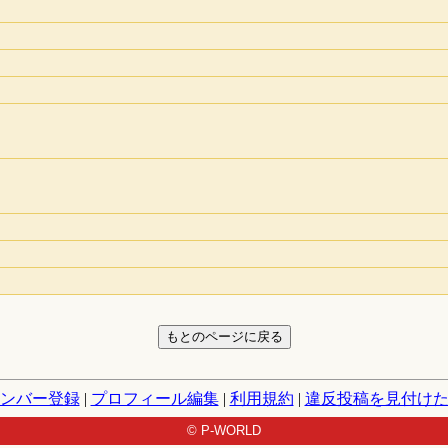
ンバー登録
|
プロフィール編集
|
利用規約
|
違反投稿を見付け
© P-WORLD