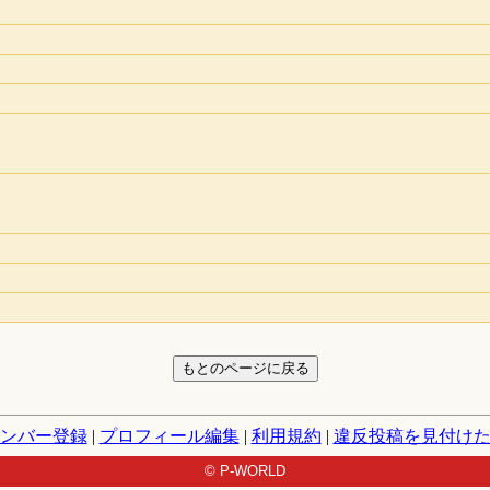
ンバー登録
|
プロフィール編集
|
利用規約
|
違反投稿を見付け
© P-WORLD