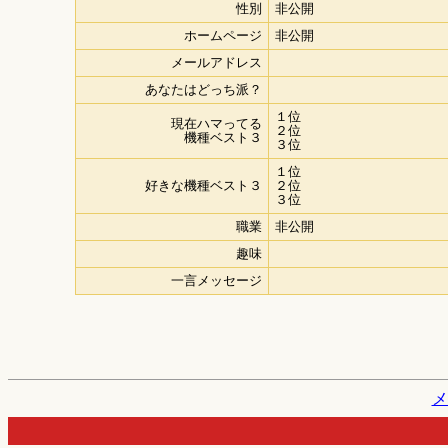
性別
非公開
ホームページ
非公開
メールアドレス
あなたはどっち派？
１位
現在ハマってる
２位
機種ベスト３
３位
１位
好きな機種ベスト３
２位
３位
職業
非公開
趣味
一言メッセージ
メ