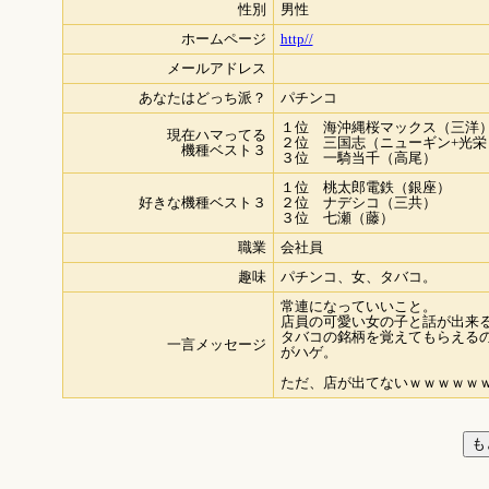
性別
男性
ホームページ
http//
メールアドレス
あなたはどっち派？
パチンコ
１位 海沖縄桜マックス（三洋
現在ハマってる
２位 三国志（ニューギン+光栄
機種ベスト３
３位 一騎当千（高尾）
１位 桃太郎電鉄（銀座）
好きな機種ベスト３
２位 ナデシコ（三共）
３位 七瀬（藤）
職業
会社員
趣味
パチンコ、女、タバコ。
常連になっていいこと。
店員の可愛い女の子と話が出来
タバコの銘柄を覚えてもらえる
一言メッセージ
がハゲ。
ただ、店が出てないｗｗｗｗｗ