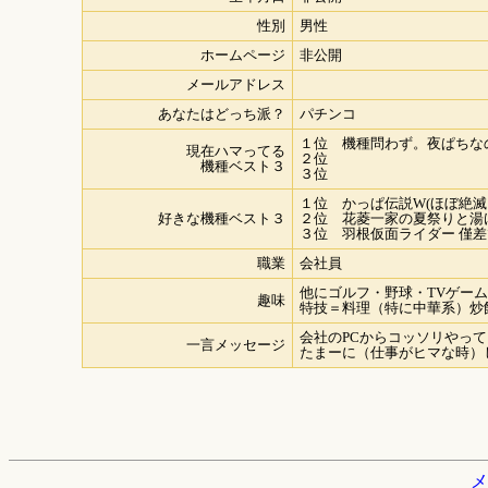
性別
男性
ホームページ
非公開
メールアドレス
あなたはどっち派？
パチンコ
１位 機種問わず。夜ぱちな
現在ハマってる
２位
機種ベスト３
３位
１位 かっぱ伝説W(ほぼ絶滅
好きな機種ベスト３
２位 花菱一家の夏祭りと湯
３位 羽根仮面ライダー 僅
職業
会社員
他にゴルフ・野球・TVゲー
趣味
特技＝料理（特に中華系）炒
会社のPCからコッソリやっ
一言メッセージ
たまーに（仕事がヒマな時）
メ