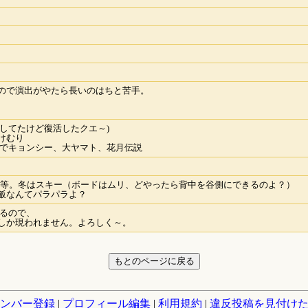
ので演出がやたら長いのはちと苦手。
してたけど復活したクエ～)
けむり
差でキョンシー、大ヤマト、花月伝説
ム等。冬はスキー（ボードはムリ、どやったら背中を谷側にできるのよ？）
飯なんてパラパラよ？
てるので、
しか現われません。よろしく～。
ンバー登録
|
プロフィール編集
|
利用規約
|
違反投稿を見付け