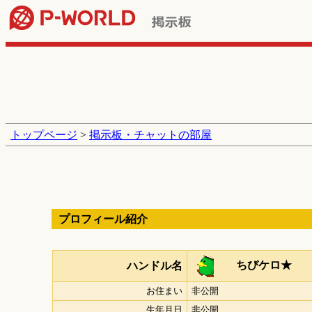
トップページ
>
掲示板・チャットの部屋
プロフィール紹介
ちびケロ★
ハンドル名
お住まい
非公開
生年月日
非公開