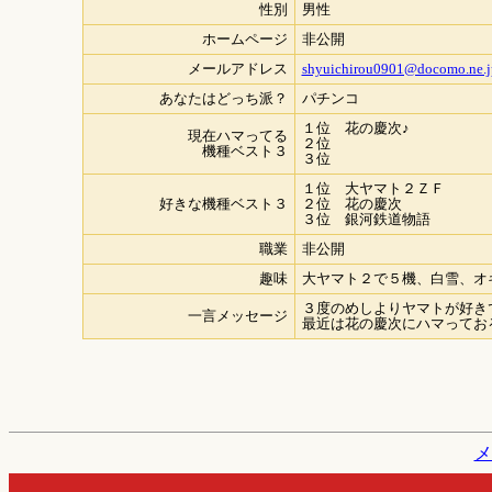
性別
男性
ホームページ
非公開
メールアドレス
shyuichirou0901@docomo.ne.j
あなたはどっち派？
パチンコ
１位 花の慶次♪
現在ハマってる
２位
機種ベスト３
３位
１位 大ヤマト２ＺＦ
好きな機種ベスト３
２位 花の慶次
３位 銀河鉄道物語
職業
非公開
趣味
大ヤマト２で５機、白雪、オ
３度のめしよりヤマトが好き
一言メッセージ
最近は花の慶次にハマってお
メ