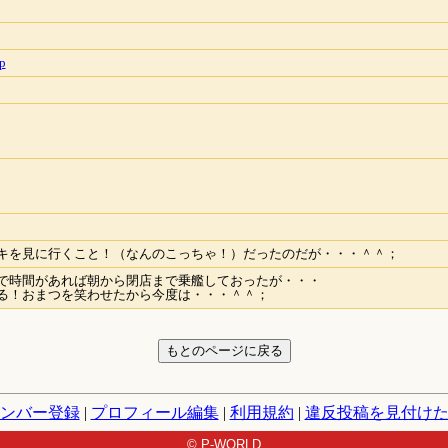
p
キを見に行くこと！（なんのこっちゃ！）だったのだが・・・＾＾；
で時間があれば朝から閉店まで乗艦しておったが・・・
る！おまつを笑わせたから今度は・・・＾＾；
ンバー登録
|
プロフィール編集
|
利用規約
|
違反投稿を見付け
© P-WORLD