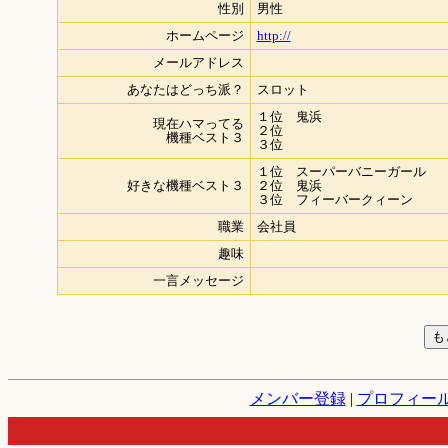
性別
男性
ホームページ
http://
メールアドレス
あなたはどっち派？
スロット
１位 鬼浜
現在ハマってる
２位
機種ベスト３
３位
１位 スーパーバニーガール
好きな機種ベスト３
２位 鬼浜
３位 フィーバークィーン
職業
会社員
趣味
一言メッセージ
メンバー登録
|
プロフィー