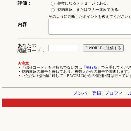
評価：
参考になるメッセージである。
規約違反、またはマナー違反である。
そのように判断したポイントを教えてください (1
内容
あなたの
認証コード：
★注意
・「認証コード」をお持ちでない方は「
発行所
」で入手してくだ
・規約違反の報告も兼ねており、複数人からの報告で調査します
・いただいた評価に対して、P-WORLDからの個別回答は行ってい
メンバー登録
|
プロフィー