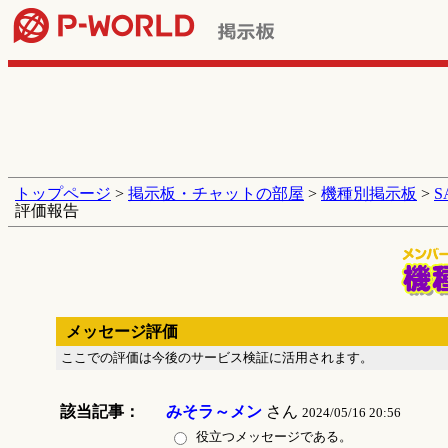
トップページ
>
掲示板・チャットの部屋
>
機種別掲示板
>
評価報告
メッセージ評価
ここでの評価は今後のサービス検証に活用されます。
該当記事：
みそラ～メン
さん
2024/05/16 20:56
役立つメッセージである。