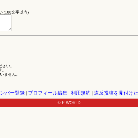
(100文字以内)
ださい。
す。
ていません。
ンバー登録
|
プロフィール編集
|
利用規約
|
違反投稿を見付け
© P-WORLD