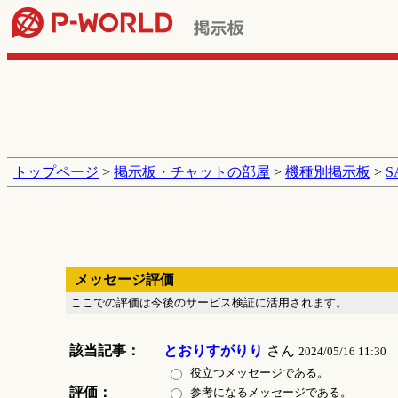
トップページ
>
掲示板・チャットの部屋
>
機種別掲示板
>
メッセージ評価
ここでの評価は今後のサービス検証に活用されます。
該当記事：
とおりすがりり
さん
2024/05/16 11:30
役立つメッセージである。
評価：
参考になるメッセージである。