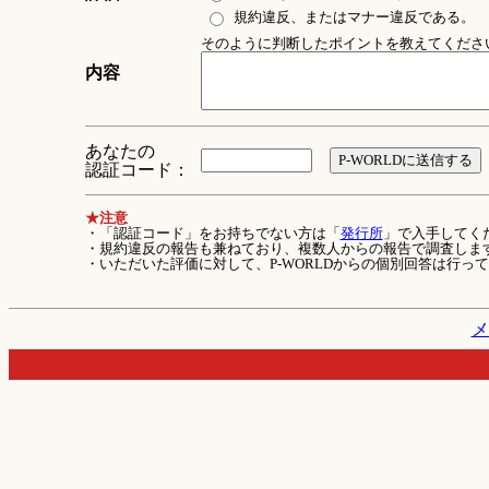
規約違反、またはマナー違反である。
そのように判断したポイントを教えてください 
内容
あなたの
認証コード：
★注意
・「認証コード」をお持ちでない方は「
発行所
」で入手してく
・規約違反の報告も兼ねており、複数人からの報告で調査しま
・いただいた評価に対して、P-WORLDからの個別回答は行っ
メ