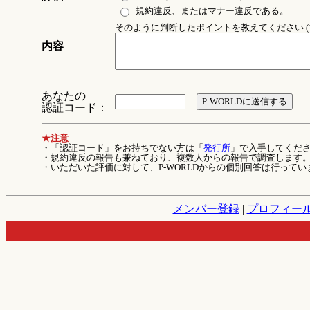
規約違反、またはマナー違反である。
そのように判断したポイントを教えてください (1
内容
あなたの
認証コード：
★注意
・「認証コード」をお持ちでない方は「
発行所
」で入手してくだ
・規約違反の報告も兼ねており、複数人からの報告で調査します
・いただいた評価に対して、P-WORLDからの個別回答は行ってい
メンバー登録
|
プロフィー