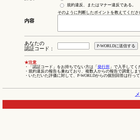
規約違反、またはマナー違反である。
そのように判断したポイントを教えてください 
内容
あなたの
認証コード：
★注意
・「認証コード」をお持ちでない方は「
発行所
」で入手してく
・規約違反の報告も兼ねており、複数人からの報告で調査しま
・いただいた評価に対して、P-WORLDからの個別回答は行っ
メ