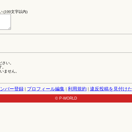
(100文字以内)
ださい。
す。
ていません。
ンバー登録
|
プロフィール編集
|
利用規約
|
違反投稿を見付け
© P-WORLD