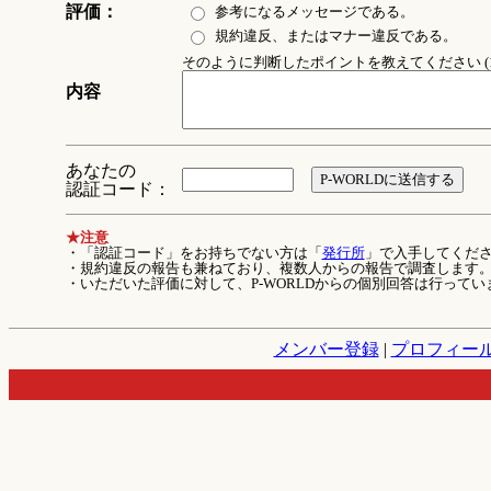
評価：
参考になるメッセージである。
規約違反、またはマナー違反である。
そのように判断したポイントを教えてください (1
内容
あなたの
認証コード：
★注意
・「認証コード」をお持ちでない方は「
発行所
」で入手してくだ
・規約違反の報告も兼ねており、複数人からの報告で調査します
・いただいた評価に対して、P-WORLDからの個別回答は行ってい
メンバー登録
|
プロフィー