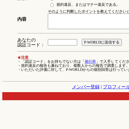
規約違反、またはマナー違反である。
そのように判断したポイントを教えてください (1
内容
あなたの
認証コード：
★注意
・「認証コード」をお持ちでない方は「
発行所
」で入手してくだ
・規約違反の報告も兼ねており、複数人からの報告で調査します
・いただいた評価に対して、P-WORLDからの個別回答は行ってい
メンバー登録
|
プロフィー