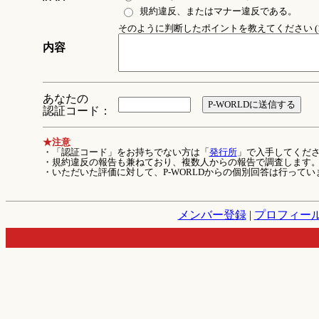
規約違反、またはマナー違反である。
そのように判断したポイントを教えてください (1
内容
あなたの
認証コード：
★注意
・「認証コード」をお持ちでない方は「
発行所
」で入手してくだ
・規約違反の報告も兼ねており、複数人からの報告で調査します
・いただいた評価に対して、P-WORLDからの個別回答は行ってい
メンバー登録
|
プロフィー