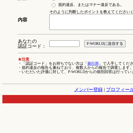
規約違反、またはマナー違反である。
そのように判断したポイントを教えてください (1
内容
あなたの
認証コード：
★注意
・「認証コード」をお持ちでない方は「
発行所
」で入手してくだ
・規約違反の報告も兼ねており、複数人からの報告で調査します
・いただいた評価に対して、P-WORLDからの個別回答は行ってい
メンバー登録
|
プロフィー