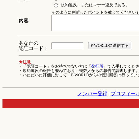
規約違反、またはマナー違反である。
そのように判断したポイントを教えてください (1
内容
あなたの
認証コード：
★注意
・「認証コード」をお持ちでない方は「
発行所
」で入手してくだ
・規約違反の報告も兼ねており、複数人からの報告で調査します
・いただいた評価に対して、P-WORLDからの個別回答は行ってい
メンバー登録
|
プロフィー