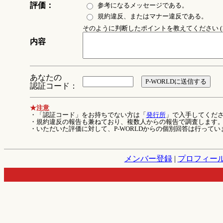
評価：
参考になるメッセージである。
規約違反、またはマナー違反である。
そのように判断したポイントを教えてください (1
内容
あなたの
認証コード：
★注意
・「認証コード」をお持ちでない方は「
発行所
」で入手してくだ
・規約違反の報告も兼ねており、複数人からの報告で調査します
・いただいた評価に対して、P-WORLDからの個別回答は行ってい
メンバー登録
|
プロフィー