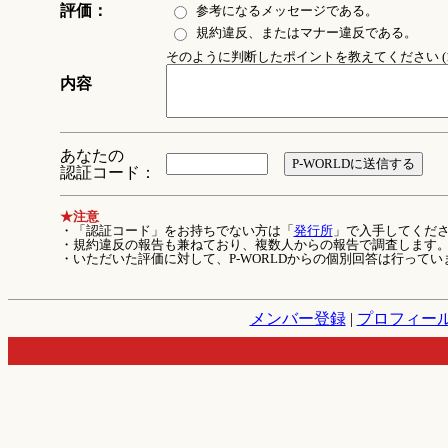
評価：
参考になるメッセージである。
規約違反、またはマナー違反である。
そのように判断したポイントを教えてください (1
内容
あなたの
認証コード：
★注意
・「認証コード」をお持ちでない方は「
発行所
」で入手してくだ
・規約違反の報告も兼ねており、複数人からの報告で調査します
・いただいた評価に対して、P-WORLDからの個別回答は行ってい
メンバー登録
|
プロフィー