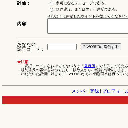
評価：
参考になるメッセージである。
規約違反、またはマナー違反である。
そのように判断したポイントを教えてください (1
内容
あなたの
認証コード：
★注意
・「認証コード」をお持ちでない方は「
発行所
」で入手してくだ
・規約違反の報告も兼ねており、複数人からの報告で調査します
・いただいた評価に対して、P-WORLDからの個別回答は行ってい
メンバー登録
|
プロフィー