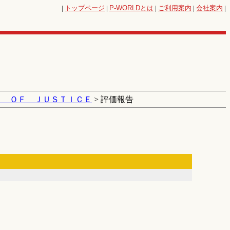
|
トップページ
|
P-WORLD
とは
|
ご利用案内
|
会社案内
|
Ｌ ＯＦ ＪＵＳＴＩＣＥ
> 評価報告