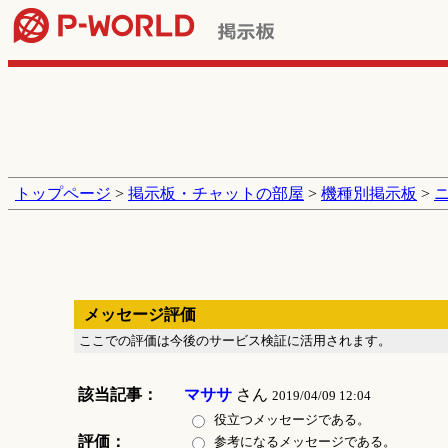
トップページ
>
掲示板・チャットの部屋
>
機種別掲示板
>
メッセージ評価
ここでの評価は今後のサービス検証に活用されます。
該当記事：
マササ
さん
2019/04/09 12:04
役立つメッセージである。
評価：
参考になるメッセージである。