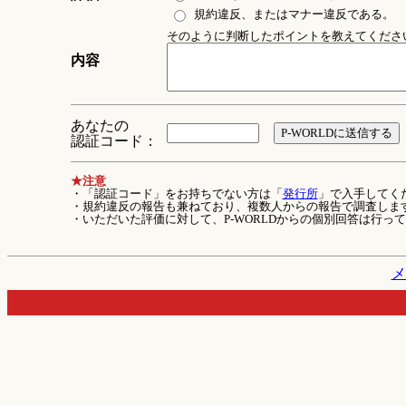
規約違反、またはマナー違反である。
そのように判断したポイントを教えてください 
内容
あなたの
認証コード：
★注意
・「認証コード」をお持ちでない方は「
発行所
」で入手してく
・規約違反の報告も兼ねており、複数人からの報告で調査しま
・いただいた評価に対して、P-WORLDからの個別回答は行っ
メ