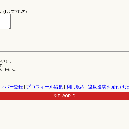
(100文字以内)
ださい。
す。
ていません。
ンバー登録
|
プロフィール編集
|
利用規約
|
違反投稿を見付け
© P-WORLD