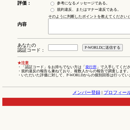
評価：
参考になるメッセージである。
規約違反、またはマナー違反である。
そのように判断したポイントを教えてください (1
内容
あなたの
認証コード：
★注意
・「認証コード」をお持ちでない方は「
発行所
」で入手してくだ
・規約違反の報告も兼ねており、複数人からの報告で調査します
・いただいた評価に対して、P-WORLDからの個別回答は行ってい
メンバー登録
|
プロフィー