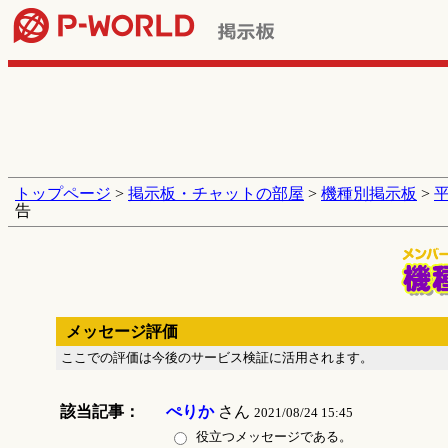
トップページ
>
掲示板・チャットの部屋
>
機種別掲示板
>
告
メッセージ評価
ここでの評価は今後のサービス検証に活用されます。
該当記事：
ぺりか
さん
2021/08/24 15:45
役立つメッセージである。