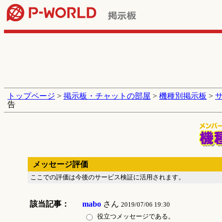
トップページ
>
掲示板・チャットの部屋
>
機種別掲示板
>
告
メッセージ評価
ここでの評価は今後のサービス検証に活用されます。
該当記事：
mabo
さん
2019/07/06 19:30
役立つメッセージである。