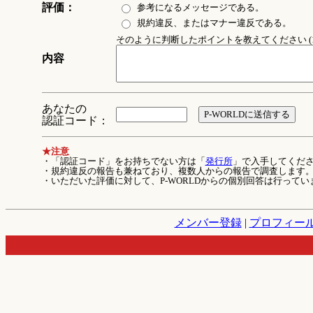
評価：
参考になるメッセージである。
規約違反、またはマナー違反である。
そのように判断したポイントを教えてください (1
内容
あなたの
認証コード：
★注意
・「認証コード」をお持ちでない方は「
発行所
」で入手してくだ
・規約違反の報告も兼ねており、複数人からの報告で調査します
・いただいた評価に対して、P-WORLDからの個別回答は行ってい
メンバー登録
|
プロフィー