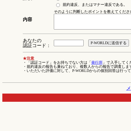
規約違反、またはマナー違反である。
そのように判断したポイントを教えてください 
内容
あなたの
認証コード：
★注意
・「認証コード」をお持ちでない方は「
発行所
」で入手してく
・規約違反の報告も兼ねており、複数人からの報告で調査しま
・いただいた評価に対して、P-WORLDからの個別回答は行っ
メ