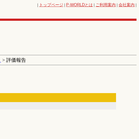
|
トップページ
|
P-WORLD
とは
|
ご利用案内
|
会社案内
|
４
> 評価報告