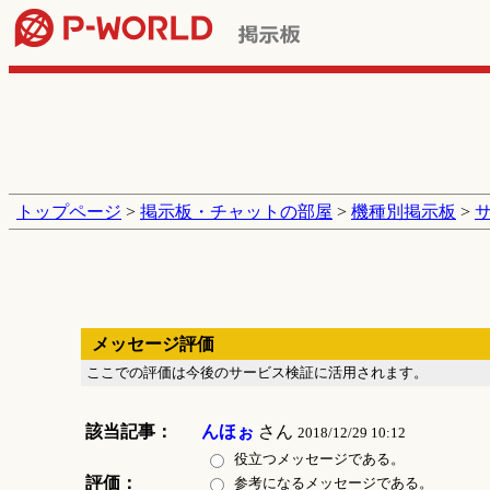
トップページ
>
掲示板・チャットの部屋
>
機種別掲示板
>
メッセージ評価
ここでの評価は今後のサービス検証に活用されます。
該当記事：
んほぉ
さん
2018/12/29 10:12
役立つメッセージである。
評価：
参考になるメッセージである。