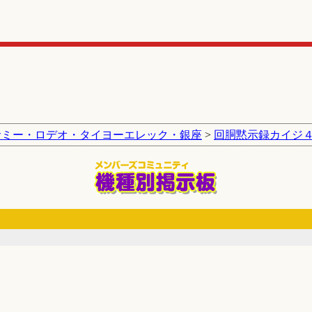
サミー・ロデオ・タイヨーエレック・銀座
>
回胴黙示録カイジ