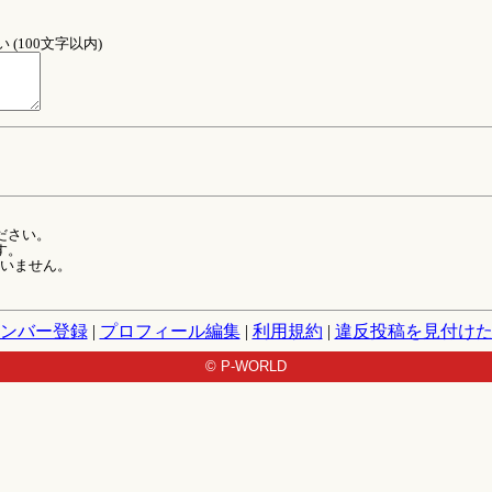
(100文字以内)
ださい。
す。
ていません。
ンバー登録
|
プロフィール編集
|
利用規約
|
違反投稿を見付け
© P-WORLD