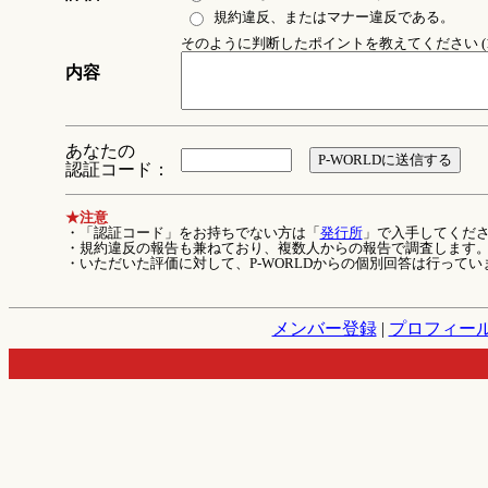
規約違反、またはマナー違反である。
そのように判断したポイントを教えてください (1
内容
あなたの
認証コード：
★注意
・「認証コード」をお持ちでない方は「
発行所
」で入手してくだ
・規約違反の報告も兼ねており、複数人からの報告で調査します
・いただいた評価に対して、P-WORLDからの個別回答は行ってい
メンバー登録
|
プロフィー