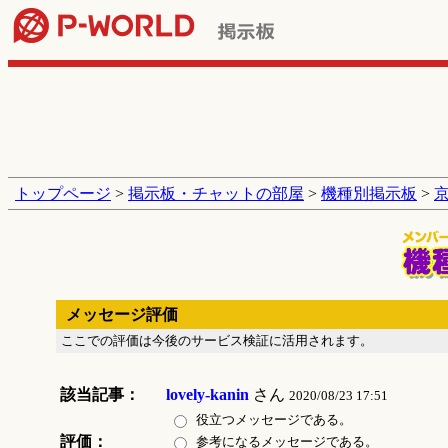
トップページ
>
掲示板・チャットの部屋
>
機種別掲示板
>
メッセージ評価
ここでの評価は今後のサービス検証に活用されます。
該当記事：
lovely-kanin
さん
2020/08/23 17:51
役立つメッセージである。
評価：
参考になるメッセージである。