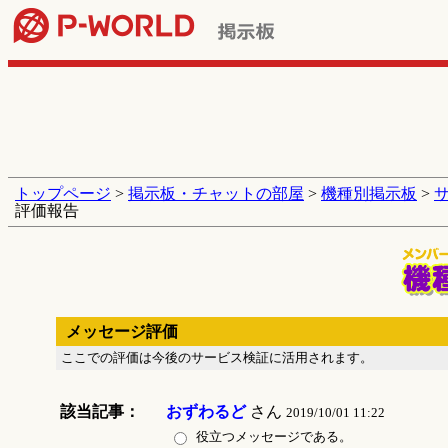
トップページ
>
掲示板・チャットの部屋
>
機種別掲示板
>
評価報告
メッセージ評価
ここでの評価は今後のサービス検証に活用されます。
該当記事：
おずわるど
さん
2019/10/01 11:22
役立つメッセージである。