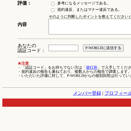
評価：
参考になるメッセージである。
規約違反、またはマナー違反である。
そのように判断したポイントを教えてください (1
内容
あなたの
認証コード：
★注意
・「認証コード」をお持ちでない方は「
発行所
」で入手してくだ
・規約違反の報告も兼ねており、複数人からの報告で調査します
・いただいた評価に対して、P-WORLDからの個別回答は行ってい
メンバー登録
|
プロフィー