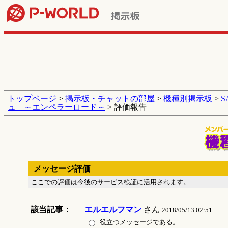
トップページ
>
掲示板・チャットの部屋
>
機種別掲示板
>
ュ ～エンペラーロード～
> 評価報告
メッセージ評価
ここでの評価は今後のサービス検証に活用されます。
該当記事：
エルエルフマン
さん
2018/05/13 02:51
役立つメッセージである。