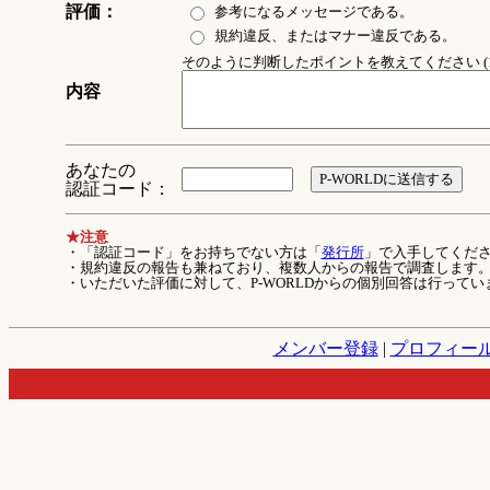
評価：
参考になるメッセージである。
規約違反、またはマナー違反である。
そのように判断したポイントを教えてください (1
内容
あなたの
認証コード：
★注意
・「認証コード」をお持ちでない方は「
発行所
」で入手してくだ
・規約違反の報告も兼ねており、複数人からの報告で調査します
・いただいた評価に対して、P-WORLDからの個別回答は行ってい
メンバー登録
|
プロフィー