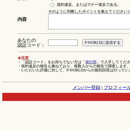
規約違反、またはマナー違反である。
そのように判断したポイントを教えてください (1
内容
あなたの
認証コード：
★注意
・「認証コード」をお持ちでない方は「
発行所
」で入手してくだ
・規約違反の報告も兼ねており、複数人からの報告で調査します
・いただいた評価に対して、P-WORLDからの個別回答は行ってい
メンバー登録
|
プロフィー