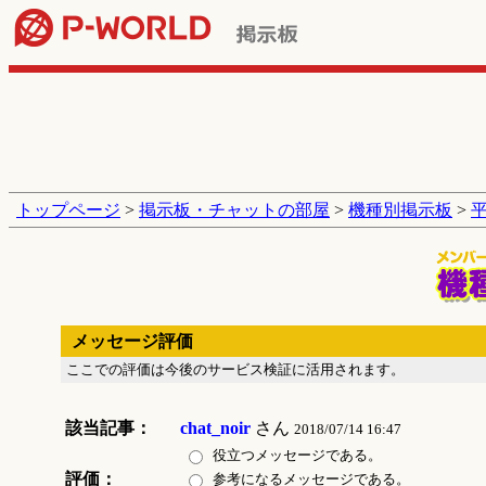
トップページ
>
掲示板・チャットの部屋
>
機種別掲示板
>
メッセージ評価
ここでの評価は今後のサービス検証に活用されます。
該当記事：
chat_noir
さん
2018/07/14 16:47
役立つメッセージである。
評価：
参考になるメッセージである。