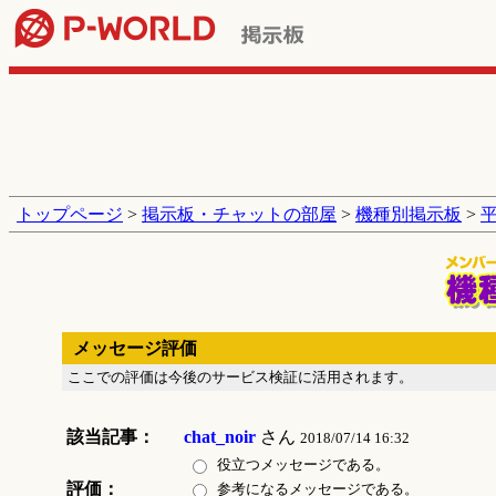
トップページ
>
掲示板・チャットの部屋
>
機種別掲示板
>
メッセージ評価
ここでの評価は今後のサービス検証に活用されます。
該当記事：
chat_noir
さん
2018/07/14 16:32
役立つメッセージである。
評価：
参考になるメッセージである。