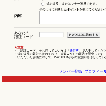
規約違反、またはマナー違反である。
そのように判断したポイントを教えてください (1
内容
あなたの
認証コード：
★注意
・「認証コード」をお持ちでない方は「
発行所
」で入手してくだ
・規約違反の報告も兼ねており、複数人からの報告で調査します
・いただいた評価に対して、P-WORLDからの個別回答は行ってい
メンバー登録
|
プロフィー