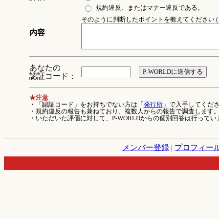
規約違反、またはマナー違反である。
そのように判断したポイントを教えてください (1
内容
あなたの
認証コード：
★注意
・「認証コード」をお持ちでない方は「
発行所
」で入手してくだ
・規約違反の報告も兼ねており、複数人からの報告で調査します
・いただいた評価に対して、P-WORLDからの個別回答は行ってい
メンバー登録
|
プロフィー