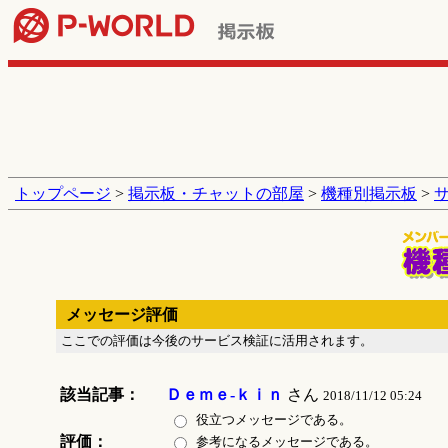
トップページ
>
掲示板・チャットの部屋
>
機種別掲示板
>
メッセージ評価
ここでの評価は今後のサービス検証に活用されます。
該当記事：
Ｄｅｍｅ-ｋｉｎ
さん
2018/11/12 05:24
役立つメッセージである。
評価：
参考になるメッセージである。