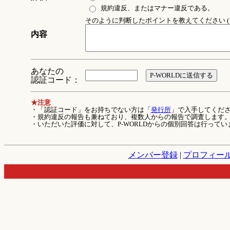
規約違反、またはマナー違反である。
そのように判断したポイントを教えてください (1
内容
あなたの
認証コード：
★注意
・「認証コード」をお持ちでない方は「
発行所
」で入手してくだ
・規約違反の報告も兼ねており、複数人からの報告で調査します
・いただいた評価に対して、P-WORLDからの個別回答は行ってい
メンバー登録
|
プロフィー