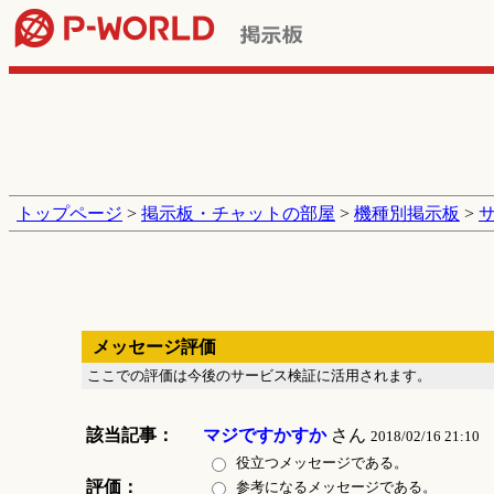
トップページ
>
掲示板・チャットの部屋
>
機種別掲示板
>
メッセージ評価
ここでの評価は今後のサービス検証に活用されます。
該当記事：
マジですかすか
さん
2018/02/16 21:10
役立つメッセージである。
評価：
参考になるメッセージである。