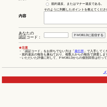
規約違反、またはマナー違反である。
そのように判断したポイントを教えてください 
内容
あなたの
認証コード：
★注意
・「認証コード」をお持ちでない方は「
発行所
」で入手してく
・規約違反の報告も兼ねており、複数人からの報告で調査しま
・いただいた評価に対して、P-WORLDからの個別回答は行っ
メ