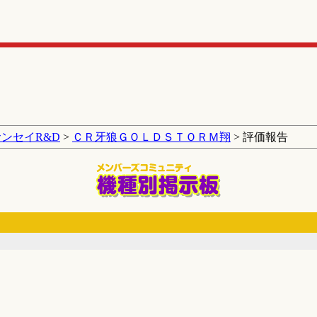
サンセイR&D
>
ＣＲ牙狼ＧＯＬＤＳＴＯＲＭ翔
> 評価報告