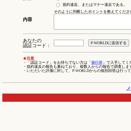
規約違反、またはマナー違反である。
そのように判断したポイントを教えてください 
内容
あなたの
認証コード：
★注意
・「認証コード」をお持ちでない方は「
発行所
」で入手してく
・規約違反の報告も兼ねており、複数人からの報告で調査しま
・いただいた評価に対して、P-WORLDからの個別回答は行っ
メ