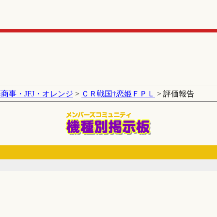
商事・JFJ・オレンジ
>
ＣＲ戦国†恋姫ＦＰＬ
> 評価報告