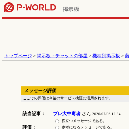
トップページ
>
掲示板・チャットの部屋
>
機種別掲示板
>
藤
メッセージ評価
ここでの評価は今後のサービス検証に活用されます。
該当記事：
プレ大中毒者
さん
2020/07/06 12:34
役立つメッセージである。
評価：
参考になるメッセージである。