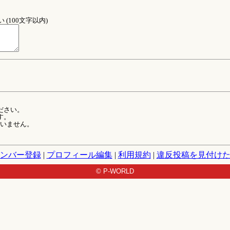
(100文字以内)
ださい。
す。
ていません。
ンバー登録
|
プロフィール編集
|
利用規約
|
違反投稿を見付け
© P-WORLD