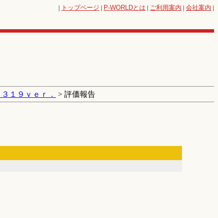
|
トップページ
|
P-WORLD
とは
|
ご利用案内
|
会社案内
|
 ３１９ｖｅｒ．
> 評価報告