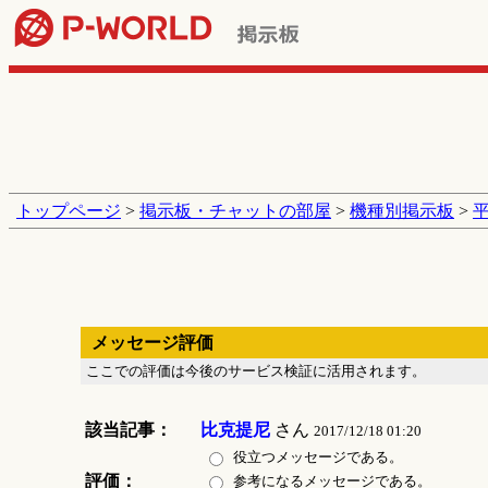
トップページ
>
掲示板・チャットの部屋
>
機種別掲示板
>
メッセージ評価
ここでの評価は今後のサービス検証に活用されます。
該当記事：
比克提尼
さん
2017/12/18 01:20
役立つメッセージである。
評価：
参考になるメッセージである。