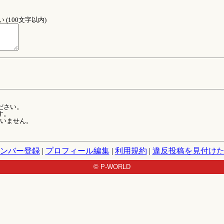
(100文字以内)
ださい。
す。
ていません。
ンバー登録
|
プロフィール編集
|
利用規約
|
違反投稿を見付け
© P-WORLD