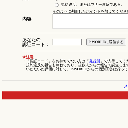
規約違反、またはマナー違反である。
そのように判断したポイントを教えてください 
内容
あなたの
認証コード：
★注意
・「認証コード」をお持ちでない方は「
発行所
」で入手してく
・規約違反の報告も兼ねており、複数人からの報告で調査しま
・いただいた評価に対して、P-WORLDからの個別回答は行っ
メ