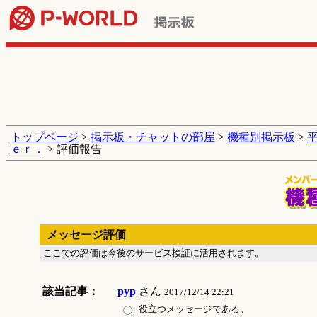
トップページ
>
掲示板・チャットの部屋
>
機種別掲示板
>
ｅｒ．
> 評価報告
メッセージ評価
ここでの評価は今後のサービス検証に活用されます。
該当記事：
pyp
さん
2017/12/14 22:21
役立つメッセージである。