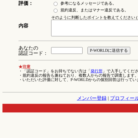
評価：
参考になるメッセージである。
規約違反、またはマナー違反である。
そのように判断したポイントを教えてください (1
内容
あなたの
認証コード：
★注意
・「認証コード」をお持ちでない方は「
発行所
」で入手してくだ
・規約違反の報告も兼ねており、複数人からの報告で調査します
・いただいた評価に対して、P-WORLDからの個別回答は行ってい
メンバー登録
|
プロフィー